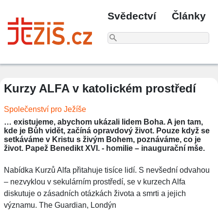
Svědectví
Články
Kurzy ALFA v katolickém prostředí
Společenství pro Ježíše
… existujeme, abychom ukázali lidem Boha. A jen tam,
kde je Bůh vidět, začíná opravdový život. Pouze když se
setkáváme v Kristu s živým Bohem, poznáváme, co je
život. Papež Benedikt XVI. - homilie – inaugurační mše.
Nabídka Kurzů Alfa přitahuje tisíce lidí. S nevšední odvahou
– nezvyklou v sekulárním prostředí, se v kurzech Alfa
diskutuje o zásadních otázkách života a smrti a jejich
významu. The Guardian, Londýn