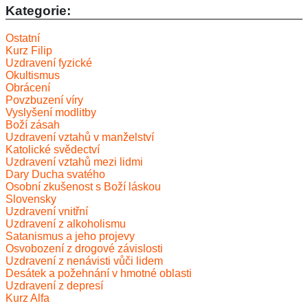
Kategorie:
Ostatní
Kurz Filip
Uzdravení fyzické
Okultismus
Obrácení
Povzbuzení víry
Vyslyšení modlitby
Boží zásah
Uzdravení vztahů v manželství
Katolické svědectví
Uzdravení vztahů mezi lidmi
Dary Ducha svatého
Osobní zkušenost s Boží láskou
Slovensky
Uzdravení vnitřní
Uzdravení z alkoholismu
Satanismus a jeho projevy
Osvobození z drogové závislosti
Uzdravení z nenávisti vůči lidem
Desátek a požehnání v hmotné oblasti
Uzdravení z depresí
Kurz Alfa