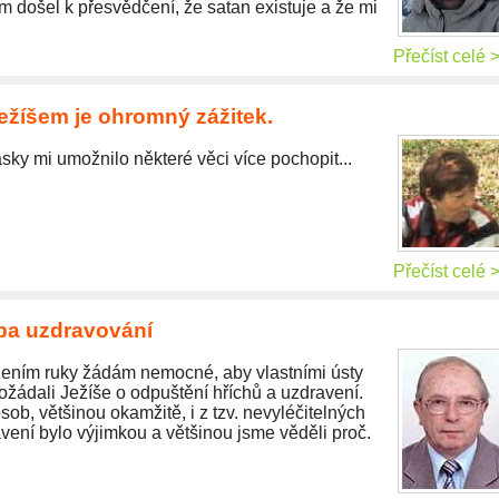
m došel k přesvědčení, že satan existuje a že mi
Přečíst celé 
ežíšem je ohromný zážitek.
ásky mi umožnilo některé věci více pochopit...
Přečíst celé 
žba uzdravování
žením ruky žádám nemocné, aby vlastními ústy
ožádali Ježíše o odpuštění hříchů a uzdravení.
osob, většinou okamžitě, i z tzv. nevyléčitelných
ení bylo výjimkou a většinou jsme věděli proč.