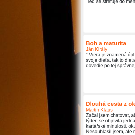
'Teď se strefuje do méh
Boh a maturita
Ján Király
" Viera je znamená úpl
svoje dieťa, tak to dieť
dovedie po tej správnej
Dlouhá cesta z o
Martin Klaus
Začal jsem chatovat, a
týden se objevila jedna
kartářské minulosti, oku
Nesouhlasil jsem, ale n