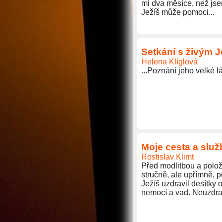
mi dva měsíce, než jse
Ježíš může pomoci...
Setkání s živým J
Helena Klíglová
...Poznání jeho velké l
Moje cesta a slu
Rostislav Klimt
Před modlitbou a polo
stručně, ale upřímně, p
Ježíš uzdravil desítky 
nemocí a vad. Neuzdrav