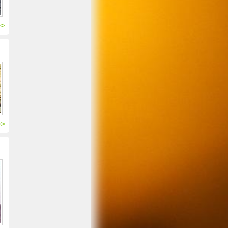
>>
>>