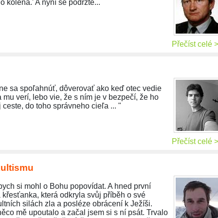
o kolena.' A nyní se podržte...
Přečíst celé 
ne sa spoľahnúť, dôverovať ako keď otec vedie
a mu verí, lebo vie, že s ním je v bezpečí, že ho
 ceste, do toho správneho cieľa ... "
Přečíst celé 
kultismu
bych si mohl o Bohu popovídat. A hned první
 křesťanka, která odkryla svůj příběh o své
ltních silách zla a posléze obrácení k Ježíši.
ěco mě upoutalo a začal jsem si s ní psát. Trvalo