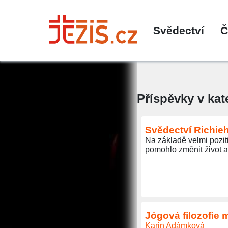
Svědectví
Č
Příspěvky v kat
Svědectví Richi
Na základě velmi poziti
pomohlo změnit život a 
Jógová filozofie 
Karin Adámková