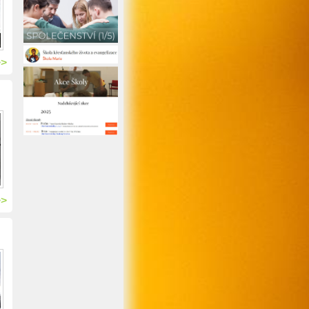
>>
>>