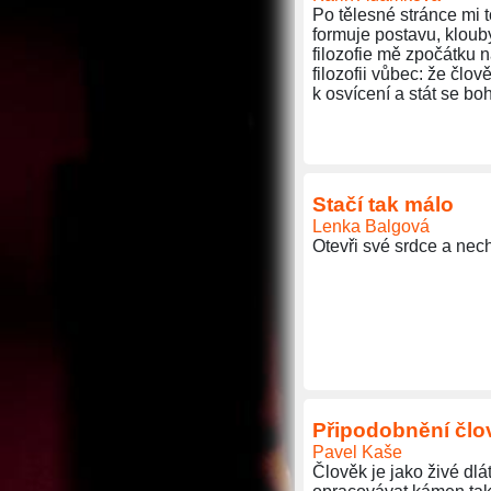
Po tělesné stránce mi t
formuje postavu, klouby
filozofie mě zpočátku n
filozofii vůbec: že čl
k osvícení a stát se bo
Stačí tak málo
Lenka Balgová
Otevři své srdce a nech
Připodobnění člov
Pavel Kaše
Člověk je jako živé dlá