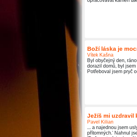
opracovávat kámen tak,
Boží láska je moc
Vítek Kašna
Byl obyčejný den, ráno
dorazil domů, byl jsem 
Potřeboval jsem pryč o
Ježíš mi uzdravil 
Pavel Kilian
... a najednou jsem usl
přítomných.' Nahnul js