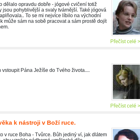
o dělalo opravdu dobře - jógové cvičení totiž
 jsou pohyblivější a svaly tvárnější. Také jógová
aplňovala.. To se mi nejvíce líbilo na východní
ověk může sám na sobě pracovat a sám prostě dojít
hem.
Přečíst celé 
 vstoupit Pána Ježíše do Tvého života....
Přečíst celé 
ěka k nástroji v Boží ruce.
to v ruce Boha - Tvůrce. Bůh jediný ví, jak dlátem