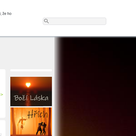
i, že ho
>>