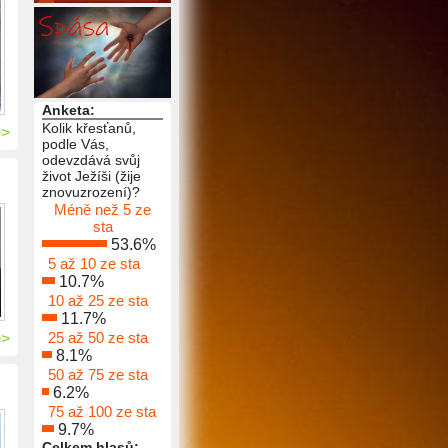
Anketa:
Kolik křesťanů,
>>
podle Vás,
odevzdává svůj
život Ježíši (žije
znovuzrození)?
Méně než 5 ze
sta
53.6%
5 až 10 ze sta
10.7%
10 až 25 ze sta
11.7%
25 až 50 ze sta
>>
8.1%
50 až 75 ze sta
6.2%
75 až 100 ze sta
9.7%
Celkem hlasů: