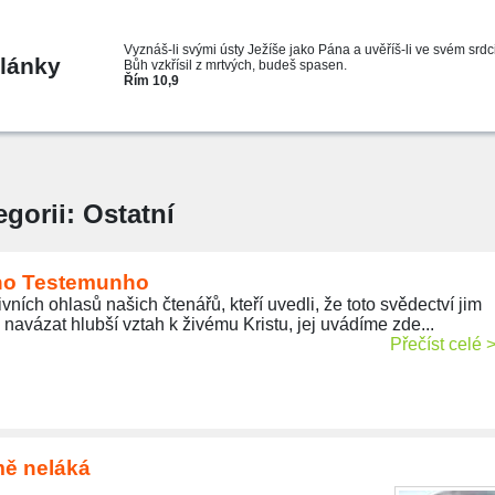
Vyznáš-li svými ústy Ježíše jako Pána a uvěříš-li ve svém srdc
lánky
Bůh vzkřísil z mrtvých, budeš spasen.
Řím 10,9
egorii: Ostatní
eho Testemunho
vních ohlasů našich čtenářů, kteří uvedli, že toto svědectví jim
navázat hlubší vztah k živému Kristu, jej uvádíme zde...
Přečíst celé 
mě neláká