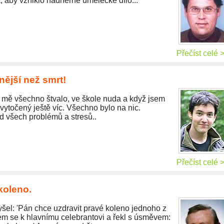
 aby vzniklo nádherné umělecké dílo...
Přečíst celé 
nější než smrt!
 mě všechno štvalo, ve škole nuda a když jsem
vytočený ještě víc. Všechno bylo na nic.
d všech problémů a stresů..
Přečíst celé 
koleno.
yšel: 'Pán chce uzdravit pravé koleno jednoho z
em se k hlavnímu celebrantovi a řekl s úsměvem: