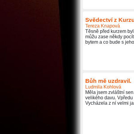
Svědectví z Kurzu
Tereza Knapová
Těsně před kurzem byla
můžu zase někdy pocítit
bytem a co bude s jeho
Bůh mě uzdravil.
Ludmila Kohlová
Měla jsem zvláštní sen
velikého davu. Vpředu b
Vycházela z ní velmi j