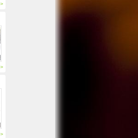
>>
>>
>>