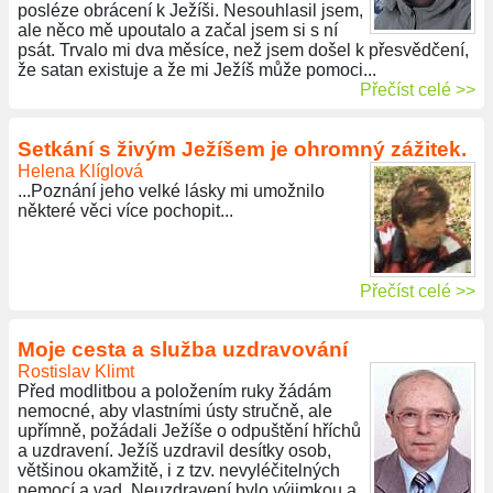
posléze obrácení k Ježíši. Nesouhlasil jsem,
ale něco mě upoutalo a začal jsem si s ní
psát. Trvalo mi dva měsíce, než jsem došel k přesvědčení,
že satan existuje a že mi Ježíš může pomoci...
Přečíst celé >>
Setkání s živým Ježíšem je ohromný zážitek.
Helena Klíglová
...Poznání jeho velké lásky mi umožnilo
některé věci více pochopit...
Přečíst celé >>
Moje cesta a služba uzdravování
Rostislav Klimt
Před modlitbou a položením ruky žádám
nemocné, aby vlastními ústy stručně, ale
upřímně, požádali Ježíše o odpuštění hříchů
a uzdravení. Ježíš uzdravil desítky osob,
většinou okamžitě, i z tzv. nevyléčitelných
nemocí a vad. Neuzdravení bylo výjimkou a