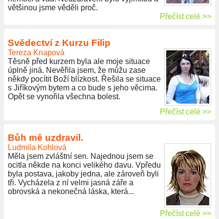
většinou jsme věděli proč.
Přečíst celé >>
Svědectví z Kurzu Filip
Tereza Knapová
Těsně před kurzem byla ale moje situace
úplně jiná. Nevěřila jsem, že můžu zase
někdy pocítit Boží blízkost. Řešila se situace
s Jiříkovým bytem a co bude s jeho věcima.
Opět se vynořila všechna bolest.
Přečíst celé >>
Bůh mě uzdravil.
Ludmila Kohlová
Měla jsem zvláštní sen. Najednou jsem se
ocitla někde na konci velikého davu. Vpředu
byla postava, jakoby jedna, ale zároveň byli
tři. Vycházela z ní velmi jasná záře a
obrovská a nekonečná láska, která...
Přečíst celé >>