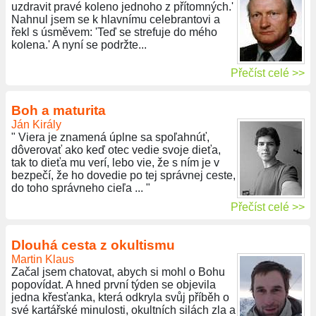
uzdravit pravé koleno jednoho z přítomných.'
Nahnul jsem se k hlavnímu celebrantovi a
řekl s úsměvem: 'Teď se strefuje do mého
kolena.' A nyní se podržte...
Přečíst celé >>
Boh a maturita
Ján Király
" Viera je znamená úplne sa spoľahnúť,
dôverovať ako keď otec vedie svoje dieťa,
tak to dieťa mu verí, lebo vie, že s ním je v
bezpečí, že ho dovedie po tej správnej ceste,
do toho správneho cieľa ... "
Přečíst celé >>
Dlouhá cesta z okultismu
Martin Klaus
Začal jsem chatovat, abych si mohl o Bohu
popovídat. A hned první týden se objevila
jedna křesťanka, která odkryla svůj příběh o
své kartářské minulosti, okultních silách zla a