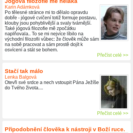
Jógová filozofie mě neláká
Karin Adámková
Po tělesné stránce mi to dělalo opravdu
dobře - jógové cvičení totiž formuje postavu,
klouby jsou pohyblivější a svaly tvárnější.
Také jógová filozofie mě zpočátku
naplňovala.. To se mi nejvíce líbilo na
východní filozofii vůbec: že člověk může sám
na sobě pracovat a sám prostě dojít k
osvícení a stát se bohem.
Přečíst celé >>
Stačí tak málo
Lenka Balgová
Otevři své srdce a nech vstoupit Pána Ježíše
do Tvého života....
Přečíst celé >>
Připodobnění člověka k nástroji v Boží ruce.