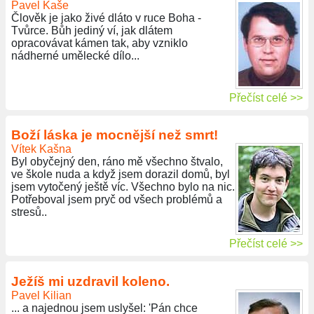
Pavel Kaše
Člověk je jako živé dláto v ruce Boha -
Tvůrce. Bůh jediný ví, jak dlátem
opracovávat kámen tak, aby vzniklo
nádherné umělecké dílo...
Přečíst celé >>
Boží láska je mocnější než smrt!
Vítek Kašna
Byl obyčejný den, ráno mě všechno štvalo,
ve škole nuda a když jsem dorazil domů, byl
jsem vytočený ještě víc. Všechno bylo na nic.
Potřeboval jsem pryč od všech problémů a
stresů..
Přečíst celé >>
Ježíš mi uzdravil koleno.
Pavel Kilian
... a najednou jsem uslyšel: 'Pán chce