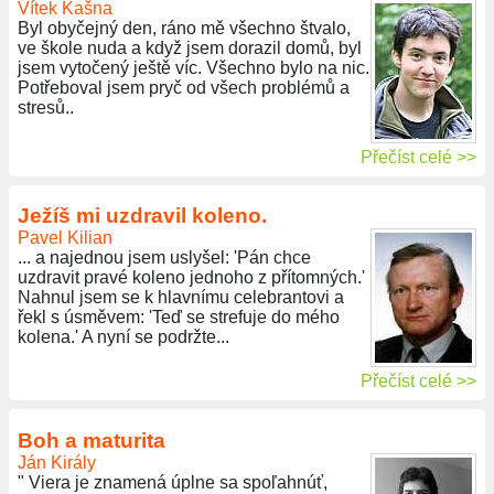
Vítek Kašna
Byl obyčejný den, ráno mě všechno štvalo,
ve škole nuda a když jsem dorazil domů, byl
jsem vytočený ještě víc. Všechno bylo na nic.
Potřeboval jsem pryč od všech problémů a
stresů..
Přečíst celé >>
Ježíš mi uzdravil koleno.
Pavel Kilian
... a najednou jsem uslyšel: 'Pán chce
uzdravit pravé koleno jednoho z přítomných.'
Nahnul jsem se k hlavnímu celebrantovi a
řekl s úsměvem: 'Teď se strefuje do mého
kolena.' A nyní se podržte...
Přečíst celé >>
Boh a maturita
Ján Király
" Viera je znamená úplne sa spoľahnúť,