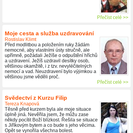
Přečíst celé >>
Moje cesta a služba uzdravování
Rostislav Klimt
Před modlitbou a položením ruky žádám
nemocné, aby vlastními ústy stručně, ale
upřímně, požádali Ježíše o odpuštění hříchů
a uzdravení. Ježíš uzdravil desítky osob,
většinou okamžitě, i z tzv. nevyléčitelných
nemocí a vad. Neuzdravení bylo výjimkou a
většinou jsme věděli proč.
Přečíst celé >>
Svědectví z Kurzu Filip
Tereza Knapová
Těsně před kurzem byla ale moje situace
úplně jiná. Nevěřila jsem, že můžu zase
někdy pocítit Boží blízkost. Řešila se situace
s Jiříkovým bytem a co bude s jeho věcima.
Opět se vynořila všechna bolest.