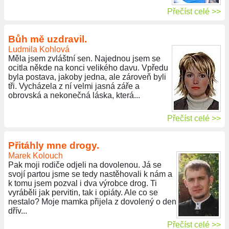
Přečíst celé >>
Bůh mě uzdravil.
Ludmila Kohlová
Měla jsem zvláštní sen. Najednou jsem se
ocitla někde na konci velikého davu. Vpředu
byla postava, jakoby jedna, ale zároveň byli
tři. Vycházela z ní velmi jasná záře a
obrovská a nekonečná láska, která...
Přečíst celé >>
Přitáhly mne drogy.
Marek Kolouch
Pak moji rodiče odjeli na dovolenou. Já se
svojí partou jsme se tedy nastěhovali k nám a
k tomu jsem pozval i dva výrobce drog. Ti
vyráběli jak pervitin, tak i opiáty. Ale co se
nestalo? Moje mamka přijela z dovolený o den
dřív...
Přečíst celé >>