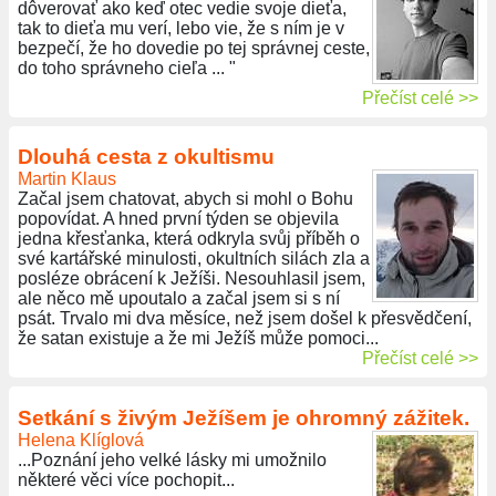
dôverovať ako keď otec vedie svoje dieťa,
tak to dieťa mu verí, lebo vie, že s ním je v
bezpečí, že ho dovedie po tej správnej ceste,
do toho správneho cieľa ... "
Přečíst celé >>
Dlouhá cesta z okultismu
Martin Klaus
Začal jsem chatovat, abych si mohl o Bohu
popovídat. A hned první týden se objevila
jedna křesťanka, která odkryla svůj příběh o
své kartářské minulosti, okultních silách zla a
posléze obrácení k Ježíši. Nesouhlasil jsem,
ale něco mě upoutalo a začal jsem si s ní
psát. Trvalo mi dva měsíce, než jsem došel k přesvědčení,
že satan existuje a že mi Ježíš může pomoci...
Přečíst celé >>
Setkání s živým Ježíšem je ohromný zážitek.
Helena Klíglová
...Poznání jeho velké lásky mi umožnilo
některé věci více pochopit...