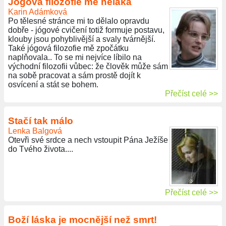
Jógová filozofie mě neláká
Karin Adámková
Po tělesné stránce mi to dělalo opravdu
dobře - jógové cvičení totiž formuje postavu,
klouby jsou pohyblivější a svaly tvárnější.
Také jógová filozofie mě zpočátku
naplňovala.. To se mi nejvíce líbilo na
východní filozofii vůbec: že člověk může sám
na sobě pracovat a sám prostě dojít k
osvícení a stát se bohem.
Přečíst celé >>
Stačí tak málo
Lenka Balgová
Otevři své srdce a nech vstoupit Pána Ježíše
do Tvého života....
Přečíst celé >>
Boží láska je mocnější než smrt!