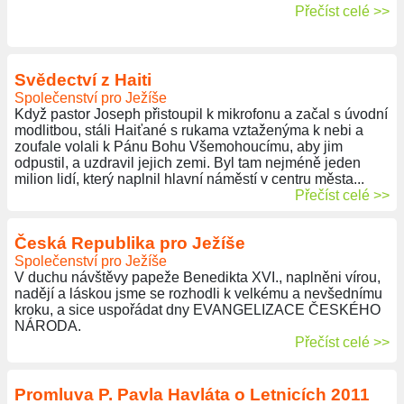
Přečíst celé >>
Svědectví z Haiti
Společenství pro Ježíše
Když pastor Joseph přistoupil k mikrofonu a začal s úvodní
modlitbou, stáli Haiťané s rukama vztaženýma k nebi a
zoufale volali k Pánu Bohu Všemohoucímu, aby jim
odpustil, a uzdravil jejich zemi. Byl tam nejméně jeden
milion lidí, který naplnil hlavní náměstí v centru města...
Přečíst celé >>
Česká Republika pro Ježíše
Společenství pro Ježíše
V duchu návštěvy papeže Benedikta XVI., naplněni vírou,
nadějí a láskou jsme se rozhodli k velkému a nevšednímu
kroku, a sice uspořádat dny EVANGELIZACE ČESKÉHO
NÁRODA.
Přečíst celé >>
Promluva P. Pavla Havláta o Letnicích 2011