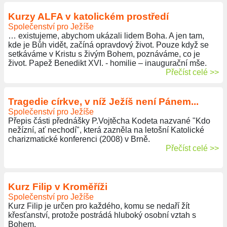
Kurzy ALFA v katolickém prostředí
Společenství pro Ježíše
… existujeme, abychom ukázali lidem Boha. A jen tam,
kde je Bůh vidět, začíná opravdový život. Pouze když se
setkáváme v Kristu s živým Bohem, poznáváme, co je
život. Papež Benedikt XVI. - homilie – inaugurační mše.
Přečíst celé >>
Tragedie církve, v níž Ježíš není Pánem...
Společenství pro Ježíše
Přepis části přednášky P.Vojtěcha Kodeta nazvané "Kdo
nežízní, ať nechodí", která zazněla na letošní Katolické
charizmatické konferenci (2008) v Brně.
Přečíst celé >>
Kurz Filip v Kroměříži
Společenství pro Ježíše
Kurz Filip je určen pro každého, komu se nedaří žít
křesťanství, protože postrádá hluboký osobní vztah s
Bohem.