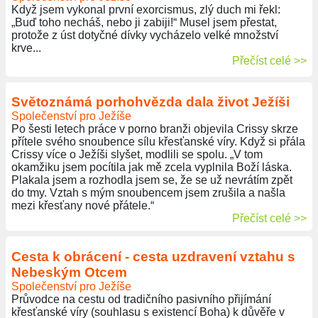
Když jsem vykonal první exorcismus, zlý duch mi řekl:
„Buď toho necháš, nebo ji zabiji!“ Musel jsem přestat,
protože z úst dotyčné dívky vycházelo velké množství
krve...
Přečíst celé >>
Světoznámá porhohvězda dala život Ježíši
Společenství pro Ježíše
Po šesti letech práce v porno branži objevila Crissy skrze
přítele svého snoubence sílu křesťanské víry. Když si přála
Crissy více o Ježíši slyšet, modlili se spolu. „V tom
okamžiku jsem pocítila jak mě zcela vyplnila Boží láska.
Plakala jsem a rozhodla jsem se, že se už nevrátím zpět
do tmy. Vztah s mým snoubencem jsem zrušila a našla
mezi křesťany nové přátele.“
Přečíst celé >>
Cesta k obrácení - cesta uzdravení vztahu s
Nebeským Otcem
Společenství pro Ježíše
Průvodce na cestu od tradičního pasivního přijímání
křesťanské víry (souhlasu s existencí Boha) k důvěře v