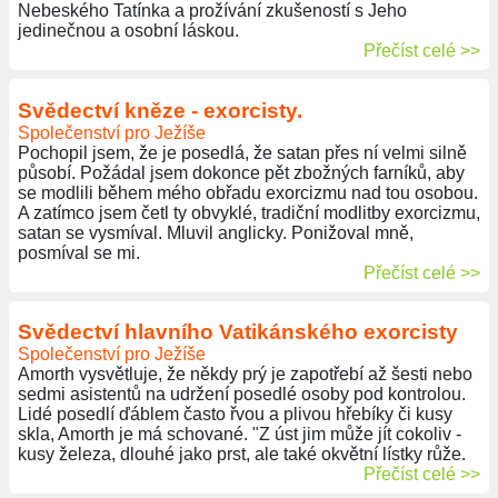
Nebeského Tatínka a prožívání zkušeností s Jeho
jedinečnou a osobní láskou.
Přečíst celé >>
Svědectví kněze - exorcisty.
Společenství pro Ježíše
Pochopil jsem, že je posedlá, že satan přes ní velmi silně
působí. Požádal jsem dokonce pět zbožných farníků, aby
se modlili během mého obřadu exorcizmu nad tou osobou.
A zatímco jsem četl ty obvyklé, tradiční modlitby exorcizmu,
satan se vysmíval. Mluvil anglicky. Ponižoval mně,
posmíval se mi.
Přečíst celé >>
Svědectví hlavního Vatikánského exorcisty
Společenství pro Ježíše
Amorth vysvětluje, že někdy prý je zapotřebí až šesti nebo
sedmi asistentů na udržení posedlé osoby pod kontrolou.
Lidé posedlí ďáblem často řvou a plivou hřebíky či kusy
skla, Amorth je má schované. "Z úst jim může jít cokoliv -
kusy železa, dlouhé jako prst, ale také okvětní lístky růže.
Přečíst celé >>