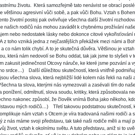
lastnímu životu.
Která samozřejmě tato nenávist se obrací posl
e většinou agresivní vůči sobě, a pak vůči Bohu. Vztah s Bohe
to životní postoj pak ovlivňuje všechna další životní rozhodová
ce našich rodičů nás mohou zavádět k chybnému prožívání naš
zájem nebo nedostatek lásky nebo dokonce citové vykořisťování
A z toho vzniká jedna z nejčastějších překážek mezi námi a Bo
 a co nám tolik chybí. A to je skutečná důvěra. Většinou je vz
u, která nám nedovolí se Bohu oddat, tak jak jsme to slyšeli v 
 zakusit jedinečnost Otcovy náruče, ke které jsme pozvání a v
ého srdce…)
Další důležitou skutečností, která vnitřně podmiň
jsou všechna slova, která nejbližší lidé kolem nás řekli na naš
Všechna ta slova, kterými nás vymezovali a zasévali tím do na
a ponížení, odmítnutí, slova soudu, kritiky, která způsobovala neg
chno nakonec způsobí, že člověk vnímá Boha jako někoho, kdo
dstavou mých rodičů…)
Třetí takovou podstatnou skutečností, k
omplikuje nám vztah s Otcem je víra tradovaná našimi rodiči a 
ý z nás máme svoji představu, tak také naši rodiče měli a mají
 svůj život, vztah k okolnímu světu. A tuto představu, aniž si to uv