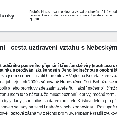
Protože jsi zachoval mé slovo a vytrval, zachovám tě i já v ho
lánky
zkoušky, která přijde na celý svět a prověří obyvatele země.
Zj 3,10
ní - cesta uzdravení vztahu s Nebeský
radičního pasivního přijímání křesťanské víry (souhlasu s 
tínka a prožívání zkušeností s Jeho jedinečnou a osobní l
stu jsem si dovolil zvolit 6 promluv P.Vojtěcha Kodeta, které z
 na jubilejní rok 2000 - věnovaný Nebeskému Otci. Bohužel se m
jit a jeho promluvy zde zatím zveřejňuji jaksi "načerno", čímž 
anu jsem toho názoru, že milost poznání i dar výjimečné form
Mu byly dány, jsou milostí a darem pro celé Kristovo tělo a pro p
řipraven se tady na zemi i nahoře v nebi zodpovídat. Postupn
kové i textové záznamy z těchto promluv. Případně kratší zvuko