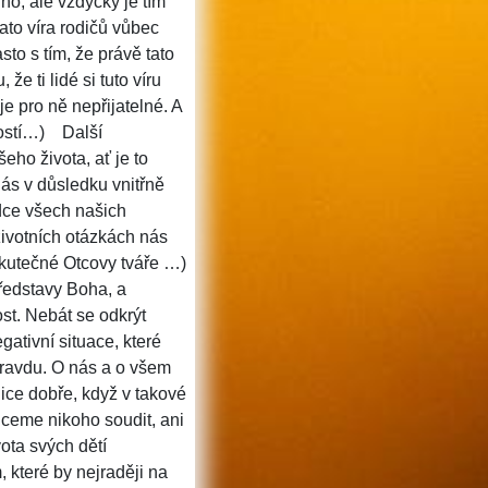
dno, ale vždycky je tím
to víra rodičů vůbec
to s tím, že právě tato
e ti lidé si tuto víru
 je pro ně nepřijatelné. A
ostí…)
Další
eho života, ať je to
nás v důsledku vnitřně
ce všech našich
životních otázkách nás
kutečné Otcovy tváře …)
představy Boha, a
st. Nebát se odkrýt
gativní situace, které
 pravdu. O nás a o všem
ice dobře, když v takové
ceme nikoho soudit, ani
vota svých dětí
 které by nejraději na