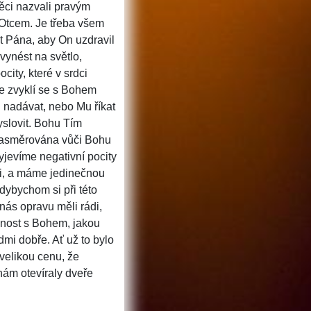
ěci nazvali pravým
 Otcem. Je třeba všem
it Pána, aby On uzdravil
vynést na světlo,
city, které v srdci
e zvyklí se s Bohem
 nadávat, nebo Mu říkat
yslovit.
Bohu Tím
e nasměrována vůči Bohu
jevíme negativní pocity
ti, a máme jedinečnou
dybychom si při této
 nás opravu měli rádi,
enost s Bohem, jakou
mi dobře. Ať už to bylo
 velikou cenu, že
nám otevíraly dveře