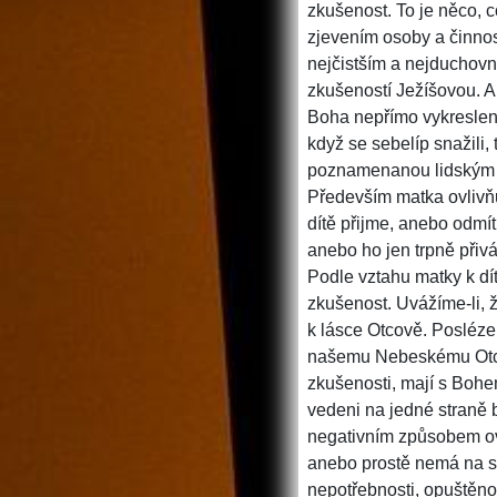
zkušenost. To je něco, 
zjevením osoby a činnost
nejčistším a nejduchovn
zkušeností Ježíšovou. A
Boha nepřímo vykreslen
když se sebelíp snažili,
poznamenanou lidským s
Především matka ovlivňu
dítě přijme, anebo odmí
anebo ho jen trpně přivá
Podle vztahu matky k dí
zkušenost. Uvážíme-li, ž
k lásce Otcově. Posléze 
našemu Nebeskému Otci te
zkušenosti, mají s Bohe
vedeni na jedné straně 
negativním způsobem ovl
anebo prostě nemá na svo
nepotřebnosti, opuštěnos