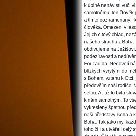
k úplné nenávisti vůči v
samotnému; ten člověk j
a tímto poznamenaný. Ten
člověka. Omezení v lás
Jejich citový chlad, ne
našeho strachu z Boha. 
obdivujeme na Ježíšovi,
podezíravostí a nedůvěro
Foucaulda. Nedovolí nám
blízkých vyrytými do m
s Bohem, vztahu k Otci, 
především naši rodiče. 
setbu. Ať už to byla slov
k nám samotným. To vše
vykreslený špatnou pře
naší představy Boha a k
Boha. Tak jako my, každ
toho žili a utvářeli celý