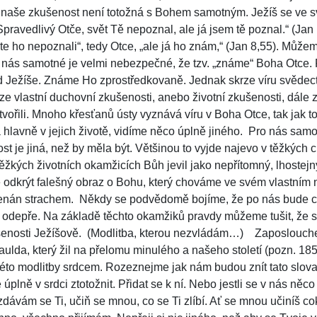
i naše zkušenost není totožná s Bohem samotným. Ježíš se ve 
„Spravedlivý Otče, svět Tě nepoznal, ale já jsem tě poznal.“ (Ja
te ho nepoznali“, tedy Otce, „ale já ho znám,“ (Jan 8,55).
Můžeme
nás samotné je velmi nebezpečné, že tzv. „známe“ Boha Otce
 Ježíše. Známe Ho zprostředkovaně. Jednak skrze víru svědectv
krze vlastní duchovní zkušenosti, anebo životní zkušenosti, dále 
tvořili. Mnoho křesťanů ústy vyznává víru v Boha Otce, tak jak to u
 a hlavně v jejich životě, vidíme něco úplně jiného.
Pro nás samot
st je jiná, než by měla být. Většinou to vyjde najevo v těžkých c
 těžkých životních okamžicích Bůh jevil jako nepřítomný, lhostejný
dkrýt falešný obraz o Bohu, který chováme ve svém vlastním ni
nán strachem.
Někdy se podvědomě bojíme, že po nás bude ch
depře. Na základě těchto okamžiků pravdy můžeme tušit, že 
enosti Ježíšově.
(Modlitba, kterou nezvládám…)
Zaposlouche
ulda, který žil na přelomu minulého a našeho století (pozn. 185
éto modlitby srdcem. Rozeznejme jak nám budou znít tato slova
plně v srdci ztotožnit. Přidat se k ní. Nebo jestli se v nás něc
dávám se Ti, učiň se mnou, co se Ti zlíbí. Ať se mnou učiníš coko