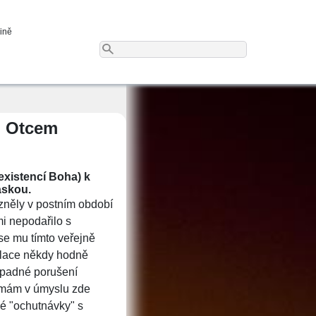
dině
m Otcem
existencí Boha) k
áskou.
azněly v postním období
i nepodařilo s
se mu tímto veřejně
ulace někdy hodně
řípadné porušení
ě mám v úmyslu zde
vé "ochutnávky" s