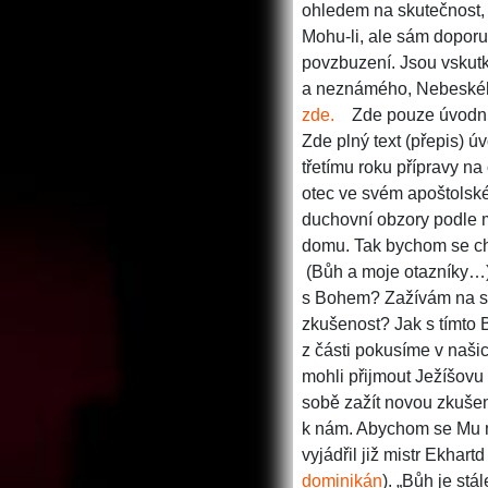
ohledem na skutečnost,
Mohu-li, ale sám doporuč
povzbuzení. Jsou vskut
a neznámého, Nebeského
zde.
Zde pouze úvodn
Zde plný text (přepis) ú
třetímu roku přípravy na
otec ve svém apoštolském
duchovní obzory podle m
domu. Tak bychom se cht
(Bůh a moje otazníky…
s Bohem? Zažívám na s
zkušenost? Jak s tímto 
z části pokusíme v naši
mohli přijmout Ježíšovu
sobě zažít novou zkušeno
k nám. Abychom se Mu m
vyjádřil již mistr Ekhartd
dominikán
). „Bůh je stá