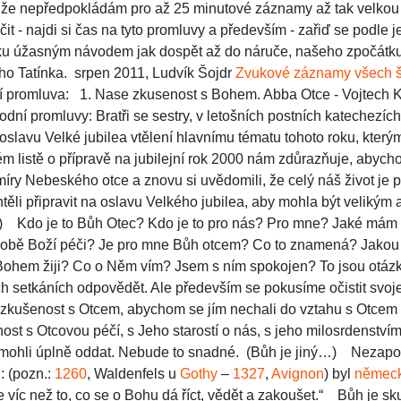
 že nepředpokládám pro až 25 minutové záznamy až tak velkou 
it - najdi si čas na tyto promluvy a především - zařiď se podle j
ku úžasným návodem jak dospět až do náruče, našeho zpočátk
 Tatínka. srpen 2011, Ludvík Šojdr
Zvukové záznamy všech še
í promluva:
1. Nase zkusenost s Bohem. Abba Otce - Vojtech 
vodní promluvy:
Bratři se sestry,
v letošních postních katechezí
 oslavu Velké jubilea vtělení hlavnímu tématu tohoto roku, který
 listě o přípravě na jubilejní rok 2000 nám zdůrazňuje, abycho
íry Nebeského otce a znovu si uvědomili, že celý náš život je 
ěli připravit na oslavu Velkého jubilea, aby mohla být velikým
)
Kdo je to Bůh Otec? Kdo je to pro nás? Pro mne? Jaké mám 
obě Boží péči? Je pro mne Bůh otcem? Co to znamená? Jako
Bohem žiji? Co o Něm vím? Jsem s ním spokojen? To jsou otázk
ch setkáních odpovědět. Ale především se pokusíme očistit svo
 zkušenost s Otcem, abychom se jím nechali do vztahu s Otcem u
st s Otcovou péčí, s Jeho starostí o nás, s jeho milosrdenstvím,
ohli úplně oddat.
Nebude to snadné.
(Bůh je jiný…)
Nezapom
 : (pozn.:
1260
, Waldenfels u
Gothy
–
1327
,
Avignon
) byl
němec
le víc než to, co se o Bohu dá říct, vědět a zakoušet.“
Bůh je sku