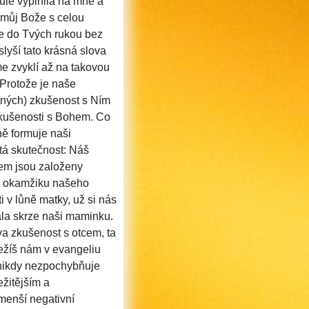
ůle vyplnila na mně a
 můj Bože s celou
se do Tvých rukou bez
lyší tato krásná slova
me zvyklí až na takovou
Protože je naše
tných) zkušenost s Ním
zkušenosti s Bohem. Co
ně formuje naši
stá skutečnost: Náš
ohem jsou založeny
ho okamžiku našeho
i v lůně matky, už si nás
kala skrze naši maminku.
a zkušenost s otcem, ta
Ježíš nám v evangeliu
 nikdy nezpochybňuje
ežitějším a
menší negativní