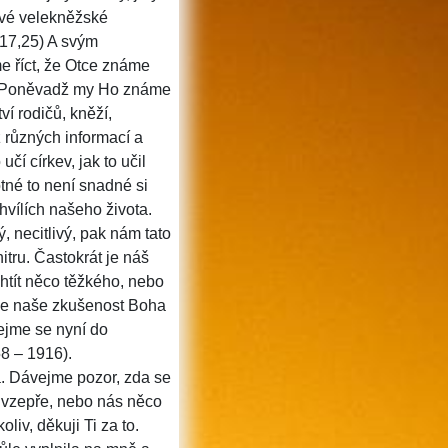
své velekněžské
n 17,25) A svým
 říct, že Otce známe
. Poněvadž my Ho známe
í rodičů, kněží,
z různých informací a
čí církev, jak to učil
né to není snadné si
hvílích našeho života.
, necitlivý, pak nám tato
tru. Častokrát je náš
tít něco těžkého, nebo
se naše zkušenost Boha
jme se nyní do
8 – 1916).
. Dávejme pozor, zda se
o vzepře, nebo nás něco
liv, děkuji Ti za to.