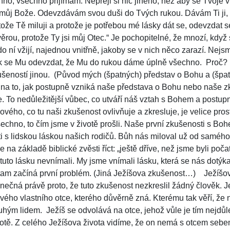
no, všechno přijímám. Nepřeji si nic jiného, než aby se Tvoje v
 můj Bože. Odevzdávám svou duši do Tvých rukou. Dávám Ti ji,
tože Tě miluji a protože je potřebou mé lásky dát se, odevzdat 
rou, protože Ty jsi můj Otec.“
Je pochopitelné, že mnozí, když s
o ní vžijí, najednou vnitřně, jakoby se v nich něco zarazí. Nejs
ak se Mu odevzdat, že Mu do rukou dáme úplně všechno.
Proč? 
šeností jinou.
(Původ mých (špatných) představ o Bohu a (špa
 na to, jak postupně vzniká naše představa o Bohu nebo naše 
uje. To nedůležitější vůbec, co utváří náš vztah s Bohem a postup
vého, co tu naši zkušenost ovlivňuje a zkresluje, je velice pro
Všechno, to čím jsme v životě prošli. Naše první zkušenosti s B
i s lidskou láskou našich rodičů. Bůh nás miloval už od samé
a základě biblické zvěsti říct: „ještě dříve, než jsme byli počat
tuto lásku nevnímali. My jsme vnímali lásku, která se nás dotý
tam začíná první problém.
(Jiná Ježíšova zkušenost…)
Ježíšov
edinečná právě proto, že tuto zkušenost nezkreslil žádný člověk. 
vého vlastního otce, kterého důvěrně zná. Kterému tak věří, že
ruhým lidem.
Ježíš se odvolává na otce, jehož vůle je tím nejdůl
votě. Z celého Ježíšova života vidíme, že on nemá s otcem sebe