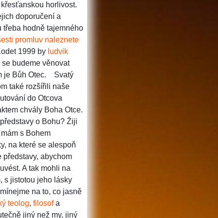
křesťanskou horlivost.
ejich doporučení a
u třeba hodně tajemného
sti promluv naleznete
Kodet 1999 by
ludvik
ch se budeme věnovat
m je Bůh Otec.
Svatý
m také rozšířili naše
putování do Otcova
 aktem chvály Boha Otce.
představy o Bohu? Žiji
u mám s Bohem
y, na které se alespoň
je představy, abychom
vést. A tak mohli na
 s jistotou jeho lásky
ínejme na to, co jasně
ký
teolog
,
filosof
a
tečně jiný než my, jiný