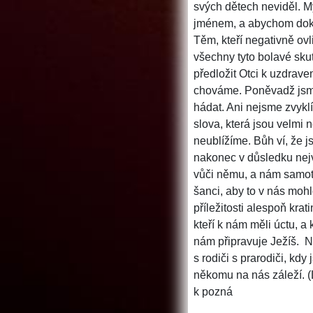
svých dětech neviděl. M
jménem, a abychom doká
Těm, kteří negativně ovl
všechny tyto bolavé sku
předložit Otci k uzdrav
chováme. Poněvadž jsme 
hádat. Ani nejsme zvyk
slova, která jsou velmi 
neublížíme. Bůh ví, že 
nakonec v důsledku nejv
vůči němu, a nám samotn
šanci, aby to v nás moh
příležitosti alespoň kra
kteří k nám měli úctu, 
nám připravuje Ježíš.
N
s rodiči s prarodiči, kdy
někomu na nás záleží.
(
k pozná