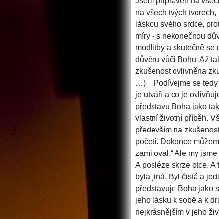
Jsem připraven na všech
na všech tvých tvorech,
láskou svého srdce, pro
míry - s nekonečnou důvě
modlitby a skutečně se d
důvěru vůči Bohu. Až t
zkušenost ovlivněna zku
…)
Podívejme se tedy
je utváří a co je ovlivň
představu Boha jako tako
vlastní životní příběh. 
především na zkušenost
početí. Dokonce můžeme n
zamiloval.“ Ale my jsme 
A posléze skrze otce. A 
byla jiná. Byl čistá a j
představuje Boha jako s
jeho lásku k sobě a k d
nejkrásnějším v jeho ži