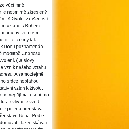
éze vůči mně
m je nesmírně zkreslený
ní. A životní zkušenosti
eho vztahu s Bohem.
 mohou být zdrojem
hem. To, co my tak
tah k Bohu poznamenán
té modlitbě Charlese
yvoleni.
(..a slovy
uje vznik našeho vztahu
i adresu. A samozřejmě
šeho srdce neblahou
ativní vztah k životu,
 ho nepřijímá.
(..a přímo
terá ovlivňuje vznik
sní spojená představa
 představu Boha. Podle
ědomovali, tak vtiskávali