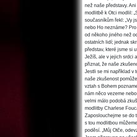
než naše představy. An
modlitbě k Otci modlil: 
současníkům řekl: „Vy js
nebo Ho neznáme? Pro 
od někoho jiného než od
ostatních lidí; jednak s
představ, které jsme si u
Ježíš, ale v jejich srdci
přiznat, že naše zkušeno
Jestli se mi například v
naše zkušenost pomůže o
vztah s Bohem pozname
nám něco vezeme nebo o
velmi málo podobá zkuš
modlitby Charlese Fouca
Zaposlouchejme se do t
s tou modlitbou můžeme ú
poděsí.
„Můj Otče, odevz