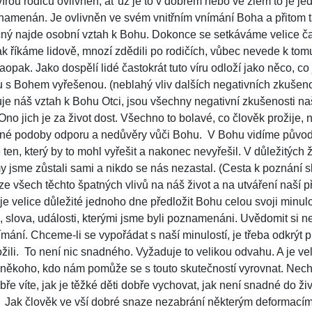
vírou rodičů ovlivněn, ať už je to v dobrém nebo ve zlém to je je
menán. Je ovlivněn ve svém vnitřním vnímání Boha a přitom ta
čný najde osobní vztah k Bohu. Dokonce se setkáváme velice čas
ak říkáme lidově, mnozí zdědili po rodičích, vůbec nevede k tomu, ž
. Naopak. Jako dospělí lidé častokrát tuto víru odloží jako něco, co
avu s Bohem vyřešenou.
(neblahý vliv dalších negativních zkušen
uje náš vztah k Bohu Otci, jsou všechny negativní zkušenosti naš
 Ono jich je za život dost. Všechno to bolavé, co člověk prožije, 
elné podoby odporu a nedůvěry vůči Bohu.
V Bohu vidíme původ
ten, který by to mohl vyřešit a nakonec nevyřešil. V důležitých 
y jsme zůstali sami a nikdo se nás nezastal.
(Cesta k poznání s
e všech těchto špatných vlivů na náš život a na utváření naší 
e velice důležité jednoho dne předložit Bohu celou svoji minulo
 slova, události, kterými jsme byli poznamenáni. Uvědomit si ne
nímání. Chceme-li se vypořádat s naší minulostí, je třeba odkrýt
žili.
To není nic snadného. Vyžaduje to velikou odvahu. A je vel
někoho, kdo nám pomůže se s touto skutečností vyrovnat. Nech
bře víte, jak je těžké děti dobře vychovat, jak není snadné do ži
Jak člověk ve vší dobré snaze nezabrání některým deformacím,