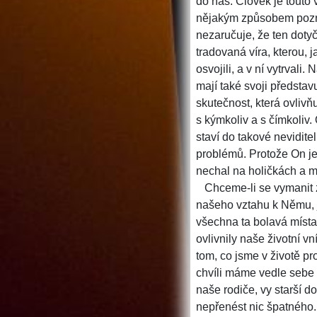
do nás. Člověk je touto 
nějakým způsobem pozna
nezaručuje, že ten doty
tradovaná víra, kterou, j
osvojili, a v ní vytrvali
mají také svoji předst
skutečnost, která ovlivň
s kýmkoliv a s čímkoliv.
staví do takové nevidit
problémů. Protože On je 
nechal na holičkách a m
Chceme-li se vymanit z
našeho vztahu k Němu, j
všechna ta bolavá místa,
ovlivnily naše životní v
tom, co jsme v životě pro
chvíli máme vedle sebe 
naše rodiče, vy starší do
nepřenést nic špatného.