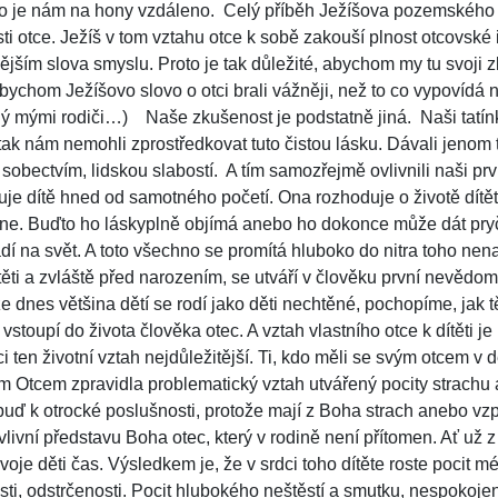
co je nám na hony vzdáleno.
Celý příběh Ježíšova pozemského 
i otce. Ježíš v tom vztahu otce k sobě zakouší plnost otcovské 
ějším slova smyslu. Proto je tak důležité, abychom my tu svoji 
bychom Ježíšovo slovo o otci brali vážněji, než to co vypovídá 
ý mými rodiči…)
Naše zkušenost je podstatně jiná.
Naši tatí
 tak nám nemohli zprostředkovat tuto čistou lásku. Dávali jenom 
obectvím, lidskou slabostí.
A tím samozřejmě ovlivnili naši p
je dítě hned od samotného početí. Ona rozhoduje o životě dítěte
tne. Buďto ho láskyplně objímá anebo ho dokonce může dát pryč.
dí na svět. A toto všechno se promítá hluboko do nitra toho ne
těti a zvláště před narozením, se utváří v člověku první nevědo
e dnes většina dětí se rodí jako děti nechtěné, pochopíme, jak t
vstoupí do života člověka otec. A vztah vlastního otce k dítěti j
n životní vztah nejdůležitější. Ti, kdo měli se svým otcem v dě
m Otcem zpravidla problematický vztah utvářený pocity strachu 
buď k otrocké poslušnosti, protože mají z Boha strach anebo vz
ivní představu Boha otec, který v rodině není přítomen. Ať už z
je děti čas. Výsledkem je, že v srdci toho dítěte roste pocit m
ti, odstrčenosti. Pocit hlubokého neštěstí a smutku, nespokojen