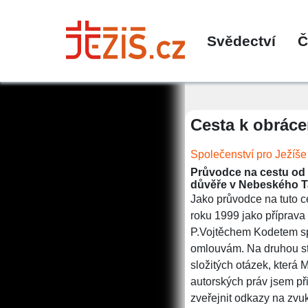
Svědectví
Č
Cesta k obráce
Společenství pro Ježíše
Průvodce na cestu od t
důvěře v Nebeského Ta
Jako průvodce na tuto ce
roku 1999 jako příprava
P.Vojtěchem Kodetem spo
omlouvám. Na druhou str
složitých otázek, která 
autorských práv jsem p
zveřejnit odkazy na zvu