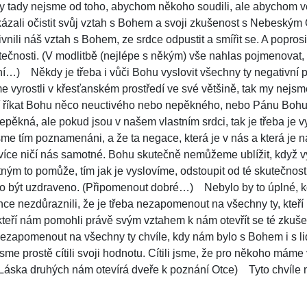
y tady nejsme od toho, abychom někoho soudili, ale abychom v
zali očistit svůj vztah s Bohem a svoji zkušenost s Nebeským
ivnili náš vztah s Bohem, ze srdce odpustit a smířit se. A popros
tečnosti.
(V modlitbě (nejlépe s někým) vše nahlas pojmenovat, 
ení…)
Někdy je třeba i vůči Bohu vyslovit všechny ty negativní po
vyrostli v křesťanském prostředí ve své většině, tak my nejsm
lí říkat Bohu něco neuctivého nebo nepěkného, nebo Pánu Bohu
nepěkná, ale pokud jsou v našem vlastním srdci, tak je třeba je v
jsme tím poznamenáni, a že ta negace, která je v nás a která j
íce ničí nás samotné. Bohu skutečně nemůžeme ublížit, když vy
ým to pomůže, tím jak je vyslovíme, odstoupit od té skutečnos
lo být uzdraveno.
(Připomenout dobré…)
Nebylo by to úplné, k
tince nezdůraznili, že je třeba nezapomenout na všechny ty, kteří
a kteří nám pomohli právě svým vztahem k nám otevřít se té zkuš
ezapomenout na všechny ty chvíle, kdy nám bylo s Bohem i s lid
 jsme prostě cítili svoji hodnotu. Cítili jsme, že pro někoho máme
Láska druhých nám otevírá dveře k poznání Otce)
Tyto chvíle 