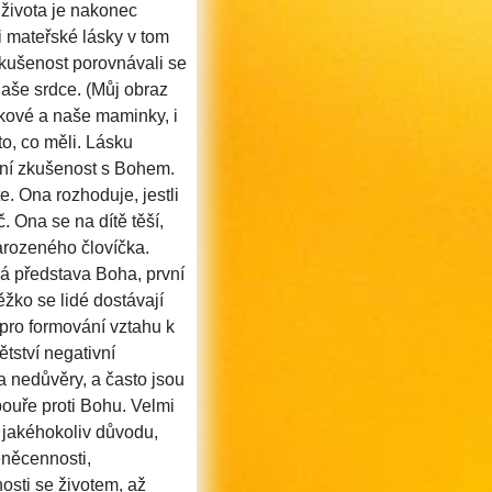
života je nakonec
i mateřské lásky v tom
zkušenost porovnávali se
naše srdce.
(Můj obraz
nkové a naše maminky, i
to, co měli. Lásku
rvní zkušenost s Bohem.
. Ona rozhoduje, jestli
 Ona se na dítě těší,
narozeného človíčka.
má představa Boha, první
ěžko se lidé dostávají
e pro formování vztahu k
tství negativní
a nedůvěry, a často jsou
pouře proti Bohu. Velmi
 jakéhokoliv důvodu,
éněcennosti,
osti se životem, až