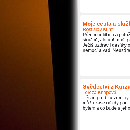
Moje cesta a slu
Rostislav Klimt
Před modlitbou a polo
stručně, ale upřímně, p
Ježíš uzdravil desítky 
nemocí a vad. Neuzdrav
Svědectví z Kurzu
Tereza Knapová
Těsně před kurzem byla
můžu zase někdy pocítit
bytem a co bude s jeho