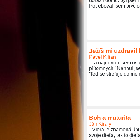
dorazil domů, byl jsem 
Potřeboval jsem pryč o
Ježíš mi uzdravil 
Pavel Kilian
... a najednou jsem usl
přítomných.' Nahnul js
'Teď se strefuje do méh
Boh a maturita
Ján Király
" Viera je znamená úpl
svoje dieťa, tak to dieť