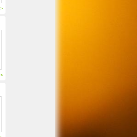
>>
>>