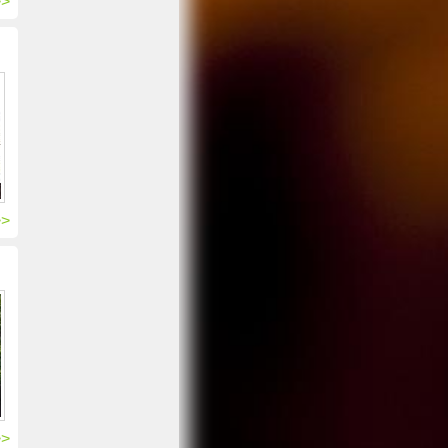
>>
>>
>>