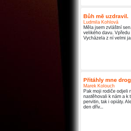
Bůh mě uzdravil.
Ludmila Kohlová
Měla jsem zvláštní sen
velikého davu. Vpředu b
Vycházela z ní velmi j
Přitáhly mne drog
Marek Kolouch
Pak moji rodiče odjeli 
nastěhovali k nám a k t
pervitin, tak i opiáty.
den dřív...