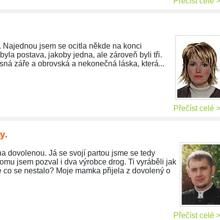
Přečíst celé 
. Najednou jsem se ocitla někde na konci
yla postava, jakoby jedna, ale zároveň byli tři.
asná záře a obrovská a nekonečná láska, která...
Přečíst celé 
y.
na dovolenou. Já se svojí partou jsme se tedy
omu jsem pozval i dva výrobce drog. Ti vyráběli jak
 Ale co se nestalo? Moje mamka přijela z dovolený o
Přečíst celé 