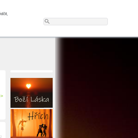
dčit,
>>