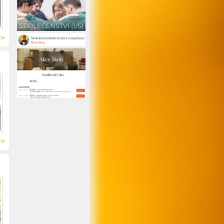
>>
>>