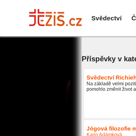
Svědectví
Č
Příspěvky v kate
Svědectví Richi
Na základě velmi poziti
pomohlo změnit život a 
Jógová filozofie 
Karin Adámková