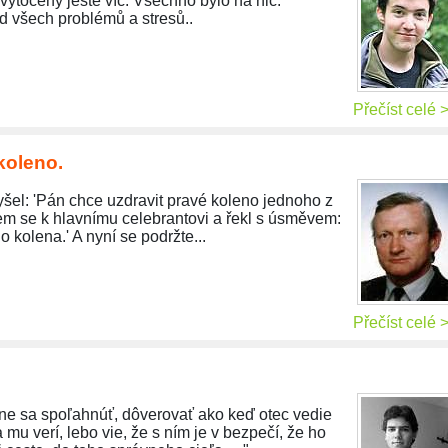
vytočený ještě víc. Všechno bylo na nic.
d všech problémů a stresů..
Přečíst celé 
koleno.
yšel: 'Pán chce uzdravit pravé koleno jednoho z
em se k hlavnímu celebrantovi a řekl s úsměvem:
o kolena.' A nyní se podržte...
Přečíst celé 
ne sa spoľahnúť, dôverovať ako keď otec vedie
a mu verí, lebo vie, že s ním je v bezpečí, že ho