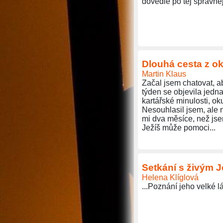
dovedie po tej správnej
Dlouhá cesta z o
Martin Klaus
Začal jsem chatovat, a
týden se objevila jedna
kartářské minulosti, oku
Nesouhlasil jsem, ale n
mi dva měsíce, než jse
Ježíš může pomoci...
Setkání s živým J
Helena Klíglová
...Poznání jeho velké l