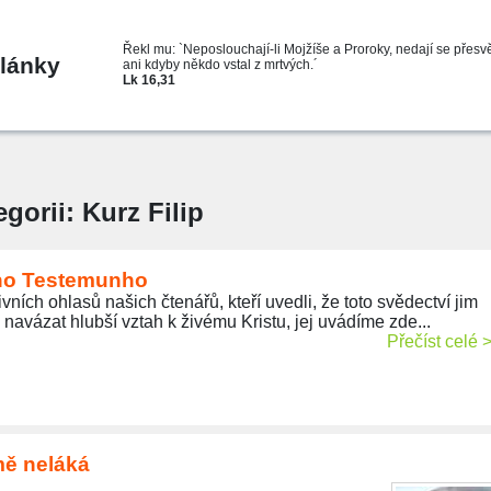
Řekl mu: `Neposlouchají-li Mojžíše a Proroky, nedají se přesvě
lánky
ani kdyby někdo vstal z mrtvých.´
Lk 16,31
gorii: Kurz Filip
eho Testemunho
vních ohlasů našich čtenářů, kteří uvedli, že toto svědectví jim
navázat hlubší vztah k živému Kristu, jej uvádíme zde...
Přečíst celé 
mě neláká