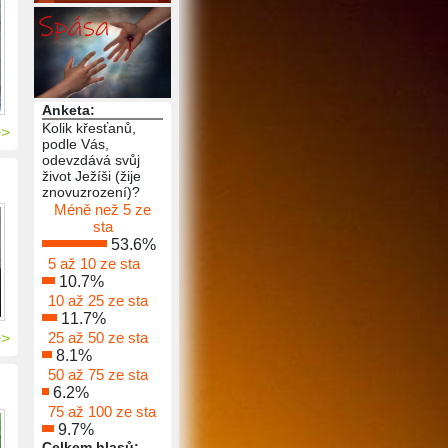
Anketa:
Kolik křesťanů,
>>
podle Vás,
odevzdává svůj
život Ježíši (žije
znovuzrození)?
Méně než 5 ze
sta
53.6%
5 až 10 ze sta
10.7%
10 až 25 ze sta
11.7%
25 až 50 ze sta
>>
8.1%
50 až 75 ze sta
6.2%
75 až 100 ze sta
9.7%
Celkem hlasů: