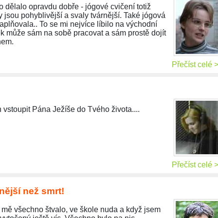
o dělalo opravdu dobře - jógové cvičení totiž
 jsou pohyblivější a svaly tvárnější. Také jógová
aplňovala.. To se mi nejvíce líbilo na východní
ověk může sám na sobě pracovat a sám prostě dojít
hem.
Přečíst celé 
 vstoupit Pána Ježíše do Tvého života....
Přečíst celé 
nější než smrt!
 mě všechno štvalo, ve škole nuda a když jsem