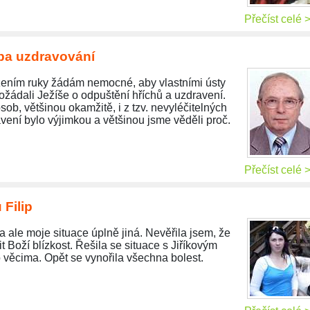
Přečíst celé 
žba uzdravování
žením ruky žádám nemocné, aby vlastními ústy
ožádali Ježíše o odpuštění hříchů a uzdravení.
osob, většinou okamžitě, i z tzv. nevyléčitelných
ení bylo výjimkou a většinou jsme věděli proč.
Přečíst celé 
 Filip
 ale moje situace úplně jiná. Nevěřila jsem, že
 Boží blízkost. Řešila se situace s Jiříkovým
 věcima. Opět se vynořila všechna bolest.