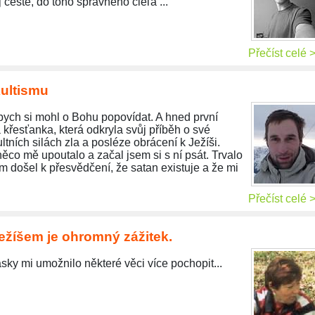
 ceste, do toho správneho cieľa ... "
Přečíst celé 
kultismu
bych si mohl o Bohu popovídat. A hned první
 křesťanka, která odkryla svůj příběh o své
ltních silách zla a posléze obrácení k Ježíši.
ěco mě upoutalo a začal jsem si s ní psát. Trvalo
m došel k přesvědčení, že satan existuje a že mi
Přečíst celé 
ežíšem je ohromný zážitek.
ásky mi umožnilo některé věci více pochopit...