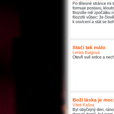
Po tělesné stránce mi t
formuje postavu, klouby
filozofie mě zpočátku n
filozofii vůbec: že čl
k osvícení a stát se bo
Stačí tak málo
Lenka Balgová
Otevři své srdce a nech
Boží láska je moc
Vítek Kašna
Byl obyčejný den, ráno