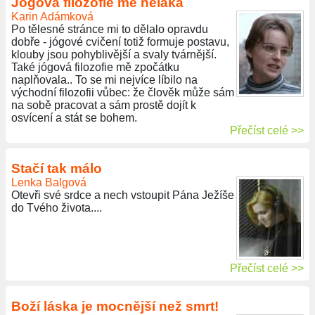
Jógová filozofie mě neláká
Karin Adámková
Po tělesné stránce mi to dělalo opravdu
dobře - jógové cvičení totiž formuje postavu,
klouby jsou pohyblivější a svaly tvárnější.
Také jógová filozofie mě zpočátku
naplňovala.. To se mi nejvíce líbilo na
východní filozofii vůbec: že člověk může sám
na sobě pracovat a sám prostě dojít k
osvícení a stát se bohem.
Přečíst celé >>
Stačí tak málo
Lenka Balgová
Otevři své srdce a nech vstoupit Pána Ježíše
do Tvého života....
Přečíst celé >>
Boží láska je mocnější než smrt!