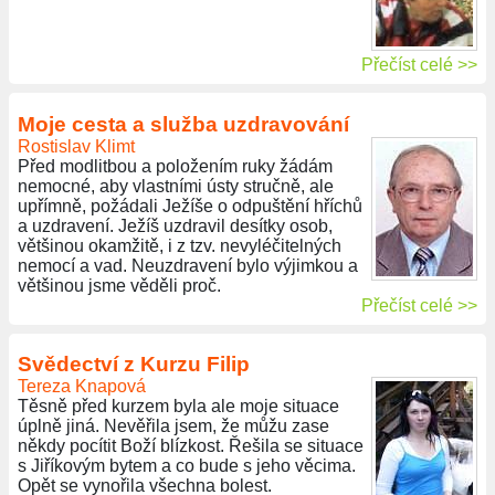
Přečíst celé >>
Moje cesta a služba uzdravování
Rostislav Klimt
Před modlitbou a položením ruky žádám
nemocné, aby vlastními ústy stručně, ale
upřímně, požádali Ježíše o odpuštění hříchů
a uzdravení. Ježíš uzdravil desítky osob,
většinou okamžitě, i z tzv. nevyléčitelných
nemocí a vad. Neuzdravení bylo výjimkou a
většinou jsme věděli proč.
Přečíst celé >>
Svědectví z Kurzu Filip
Tereza Knapová
Těsně před kurzem byla ale moje situace
úplně jiná. Nevěřila jsem, že můžu zase
někdy pocítit Boží blízkost. Řešila se situace
s Jiříkovým bytem a co bude s jeho věcima.
Opět se vynořila všechna bolest.