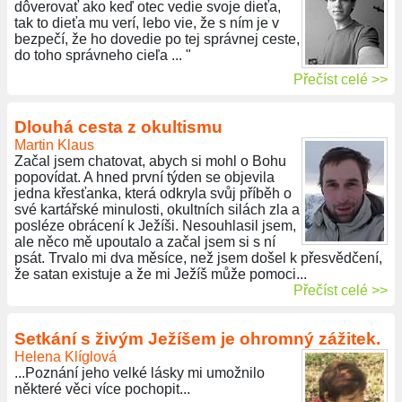
dôverovať ako keď otec vedie svoje dieťa,
tak to dieťa mu verí, lebo vie, že s ním je v
bezpečí, že ho dovedie po tej správnej ceste,
do toho správneho cieľa ... "
Přečíst celé >>
Dlouhá cesta z okultismu
Martin Klaus
Začal jsem chatovat, abych si mohl o Bohu
popovídat. A hned první týden se objevila
jedna křesťanka, která odkryla svůj příběh o
své kartářské minulosti, okultních silách zla a
posléze obrácení k Ježíši. Nesouhlasil jsem,
ale něco mě upoutalo a začal jsem si s ní
psát. Trvalo mi dva měsíce, než jsem došel k přesvědčení,
že satan existuje a že mi Ježíš může pomoci...
Přečíst celé >>
Setkání s živým Ježíšem je ohromný zážitek.
Helena Klíglová
...Poznání jeho velké lásky mi umožnilo
některé věci více pochopit...