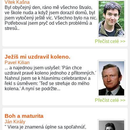
Vítek Kašna
Byl obyčejný den, ráno mě všechno štvalo,
ve škole nuda a když jsem dorazil domů, byl
jsem vytočený ještě víc. Všechno bylo na nic.
Potřeboval jsem pryč od všech problémů a
stresů..
Přečíst celé >>
Ježíš mi uzdravil koleno.
Pavel Kilian
... a najednou jsem uslyšel: 'Pán chce
uzdravit pravé koleno jednoho z přítomných.'
Nahnul jsem se k hlavnímu celebrantovi a
řekl s úsměvem: 'Teď se strefuje do mého
kolena.' A nyní se podržte...
Přečíst celé >>
Boh a maturita
Ján Király
" Viera je znamená úplne sa spoľahnúť,