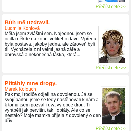
Přečíst celé >>
Bůh mě uzdravil.
Ludmila Kohlová
Měla jsem zvláštní sen. Najednou jsem se
ocitla někde na konci velikého davu. Vpředu
byla postava, jakoby jedna, ale zároveň byli
tři. Vycházela z ní velmi jasná záře a
obrovská a nekonečná láska, která...
Přečíst celé >>
Přitáhly mne drogy.
Marek Kolouch
Pak moji rodiče odjeli na dovolenou. Já se
svojí partou jsme se tedy nastěhovali k nám a
k tomu jsem pozval i dva výrobce drog. Ti
vyráběli jak pervitin, tak i opiáty. Ale co se
nestalo? Moje mamka přijela z dovolený o den
dřív...
Přečíst celé >>