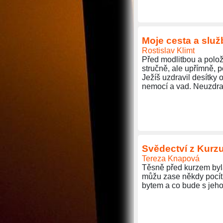
Moje cesta a slu
Rostislav Klimt
Před modlitbou a polo
stručně, ale upřímně, p
Ježíš uzdravil desítky 
nemocí a vad. Neuzdrav
Svědectví z Kurzu
Tereza Knapová
Těsně před kurzem byla
můžu zase někdy pocítit
bytem a co bude s jeho