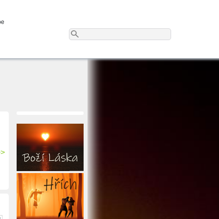
be
>>