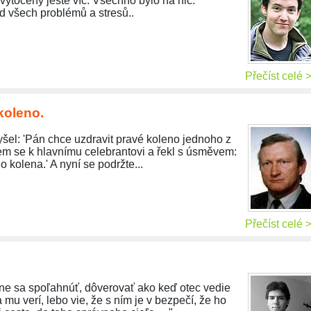
vytočený ještě víc. Všechno bylo na nic.
d všech problémů a stresů..
Přečíst celé 
koleno.
yšel: 'Pán chce uzdravit pravé koleno jednoho z
em se k hlavnímu celebrantovi a řekl s úsměvem:
o kolena.' A nyní se podržte...
Přečíst celé 
ne sa spoľahnúť, dôverovať ako keď otec vedie
a mu verí, lebo vie, že s ním je v bezpečí, že ho