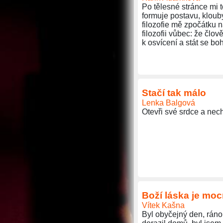
Po tělesné stránce mi t
formuje postavu, klouby
filozofie mě zpočátku n
filozofii vůbec: že čl
k osvícení a stát se bo
Stačí tak málo
Lenka Balgová
Otevři své srdce a nech
Boží láska je moc
Vítek Kašna
Byl obyčejný den, ráno