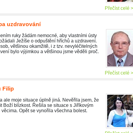
Přečíst celé 
žba uzdravování
žením ruky žádám nemocné, aby vlastními ústy
ožádali Ježíše o odpuštění hříchů a uzdravení.
osob, většinou okamžitě, i z tzv. nevyléčitelných
ení bylo výjimkou a většinou jsme věděli proč.
Přečíst celé 
 Filip
 ale moje situace úplně jiná. Nevěřila jsem, že
 Boží blízkost. Řešila se situace s Jiříkovým
 věcima. Opět se vynořila všechna bolest.