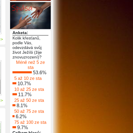
Anketa:
Kolik křesťanů,
>>
podle Vás,
odevzdává svůj
život Ježíši (žije
znovuzrození)?
Méně než 5 ze
sta
53.6%
5 až 10 ze sta
10.7%
10 až 25 ze sta
11.7%
25 až 50 ze sta
>>
8.1%
50 až 75 ze sta
6.2%
75 až 100 ze sta
9.7%
Celkem hlasů: