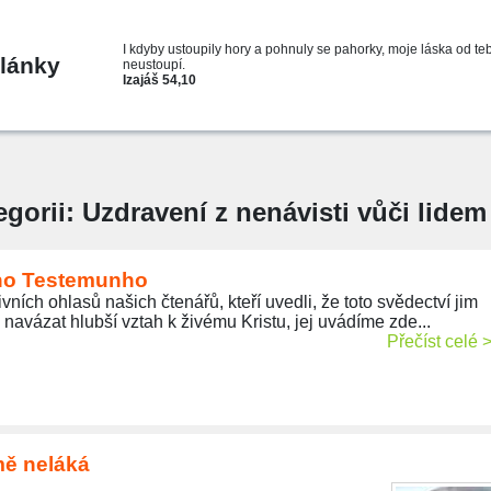
I kdyby ustoupily hory a pohnuly se pahorky, moje láska od te
lánky
neustoupí.
Izajáš 54,10
egorii: Uzdravení z nenávisti vůči lidem
eho Testemunho
vních ohlasů našich čtenářů, kteří uvedli, že toto svědectví jim
navázat hlubší vztah k živému Kristu, jej uvádíme zde...
Přečíst celé 
mě neláká