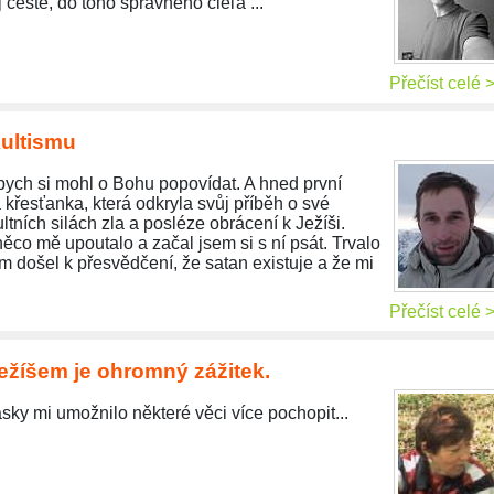
 ceste, do toho správneho cieľa ... "
Přečíst celé 
kultismu
bych si mohl o Bohu popovídat. A hned první
 křesťanka, která odkryla svůj příběh o své
ltních silách zla a posléze obrácení k Ježíši.
ěco mě upoutalo a začal jsem si s ní psát. Trvalo
m došel k přesvědčení, že satan existuje a že mi
Přečíst celé 
ežíšem je ohromný zážitek.
ásky mi umožnilo některé věci více pochopit...