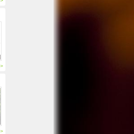
>>
>>
>>