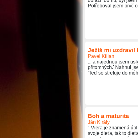
dorazil domů, byl jsem 
Potřeboval jsem pryč o
Ježíš mi uzdravil 
Pavel Kilian
... a najednou jsem usl
přítomných.' Nahnul js
'Teď se strefuje do méh
Boh a maturita
Ján Király
" Viera je znamená úpl
svoje dieťa, tak to dieť