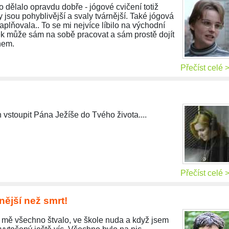
o dělalo opravdu dobře - jógové cvičení totiž
 jsou pohyblivější a svaly tvárnější. Také jógová
aplňovala.. To se mi nejvíce líbilo na východní
ověk může sám na sobě pracovat a sám prostě dojít
hem.
Přečíst celé 
 vstoupit Pána Ježíše do Tvého života....
Přečíst celé 
nější než smrt!
 mě všechno štvalo, ve škole nuda a když jsem