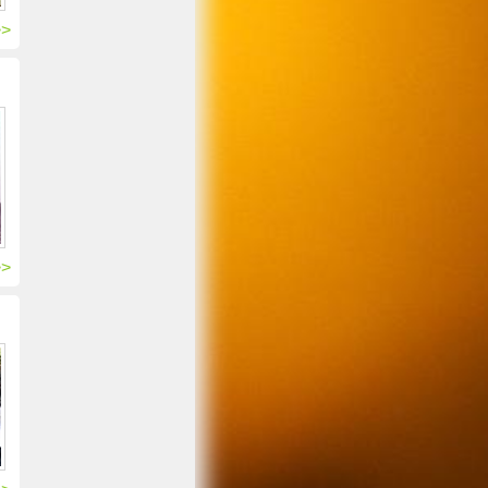
>>
>>