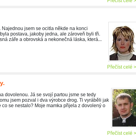
Přečíst celé 
. Najednou jsem se ocitla někde na konci
yla postava, jakoby jedna, ale zároveň byli tři.
asná záře a obrovská a nekonečná láska, která...
Přečíst celé 
y.
na dovolenou. Já se svojí partou jsme se tedy
omu jsem pozval i dva výrobce drog. Ti vyráběli jak
 Ale co se nestalo? Moje mamka přijela z dovolený o
Přečíst celé 