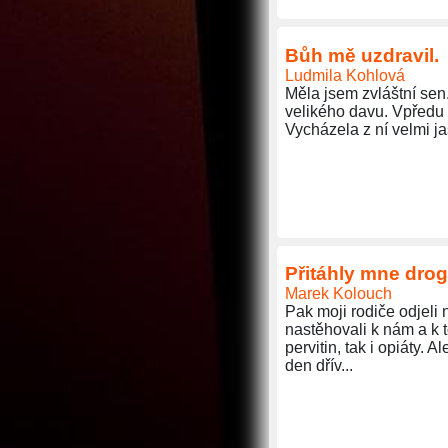
Bůh mě uzdravil.
Ludmila Kohlová
Měla jsem zvláštní sen
velikého davu. Vpředu b
Vycházela z ní velmi j
Přitáhly mne drog
Marek Kolouch
Pak moji rodiče odjeli 
nastěhovali k nám a k t
pervitin, tak i opiáty.
den dřív...