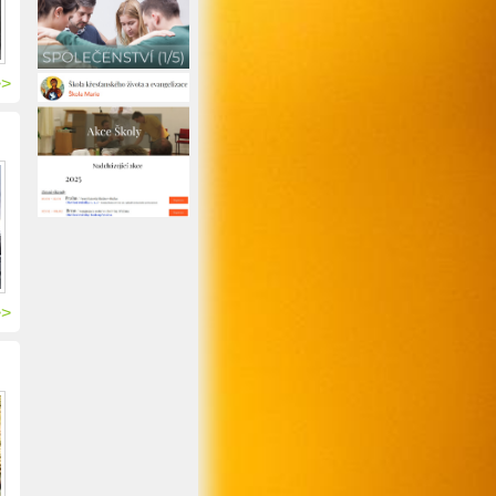
>>
>>