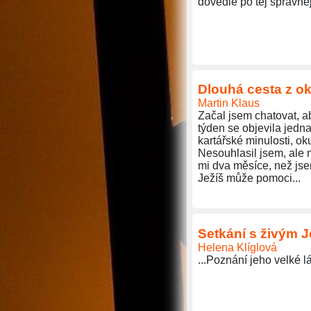
dovedie po tej správnej
Dlouhá cesta z o
Martin Klaus
Začal jsem chatovat, a
týden se objevila jedna
kartářské minulosti, oku
Nesouhlasil jsem, ale n
mi dva měsíce, než jse
Ježíš může pomoci...
Setkání s živým J
Helena Klíglová
...Poznání jeho velké l