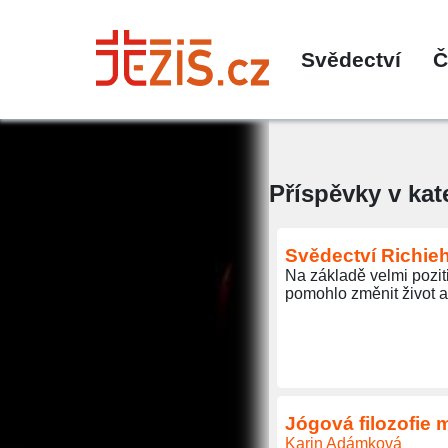
Svědectví
Č
Příspěvky v kat
Svědectví Richi
Na základě velmi poziti
pomohlo změnit život a 
Jógová filozofie 
Karin Adámková