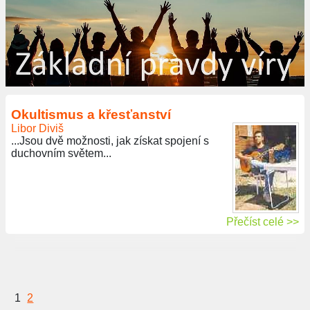
Okultismus a křesťanství
Libor Diviš
...Jsou dvě možnosti, jak získat spojení s
duchovním světem...
Přečíst celé >>
1
2