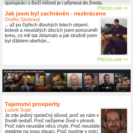
spolupráci s Boží milostí je i přijmout do života.
Přečíst celé >>
Jak jsem byl zachráněn - nezkráceno
Ondřej Skuhravý
... až po čtyřech dlouhých letech utrpení,
bolesti a neustálých útocích jsem porozuměl
tomu, co mě tak zklamalo a jak strašně jsem
byl ďáblem obelhán...
Přečíst celé >>
Tajemství prosperity
Ludvík Šojdr
Je zde jediný společný důvod, proč se nám v
životě nedaří. Proč nežijeme život v plnosti.
Proč nám neustále něco chybí. Proč neustále
reptáme na svou situaci. Proč nosíme v srdci