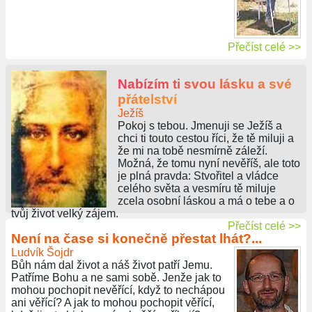
Přečíst celé >>
Nabízím ti svou lásku a své
přátelství
Ježíš
Pokoj s tebou. Jmenuji se Ježíš a
chci ti touto cestou říci, že tě miluji a
že mi na tobě nesmírně záleží.
Možná, že tomu nyní nevěříš, ale toto
je plná pravda: Stvořitel a vládce
celého světa a vesmíru tě miluje
zcela osobní láskou a má o tebe a o
tvůj život velký zájem.
Přečíst celé >>
Není na čase si konečně přestat lhát?...
Ludvík Šojdr
Bůh nám dal život a náš život patří Jemu.
Patříme Bohu a ne sami sobě. Jenže jak to
mohou pochopit nevěřící, když to nechápou
ani věřící? A jak to mohou pochopit věřící,