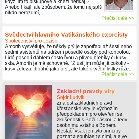
když jim to biskupové a kněží neříkají?
Anebo říkají, ale způsobem, že tomu nejspíš
nikdo nerozumí,
Přečíst celé >>
Svědectví hlavního Vatikánského exorcisty
Společenství pro Ježíše
Amorth vysvětluje, že někdy prý je zapotřebí až šesti nebo
sedmi asistentů na udržení posedlé osoby pod kontrolou.
Lidé posedlí ďáblem často řvou a plivou hřebíky či kusy
skla, Amorth je má schované. "Z úst jim může jít cokoliv -
kusy železa, dlouhé jako prst, ale také okvětní lístky růže.
Přečíst celé >>
Základní pravdy víry
Šojdr Ludvík
Znalost základních pravd
křesťanské víry je výchozím
předpokladem pro otevření se
zkušenosti s Boží Láskou a tedy
osobnímu vztahu s Bohem.
Nestačí však jen tyto principy
poznat a souhlasit s nimi, ale ve