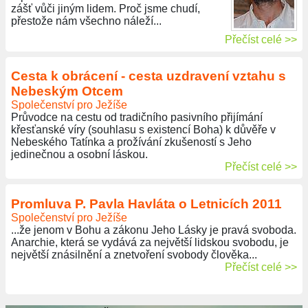
zášť vůči jiným lidem. Proč jsme chudí,
přestože nám všechno náleží...
Přečíst celé >>
Cesta k obrácení - cesta uzdravení vztahu s
Nebeským Otcem
Společenství pro Ježíše
Průvodce na cestu od tradičního pasivního přijímání
křesťanské víry (souhlasu s existencí Boha) k důvěře v
Nebeského Tatínka a prožívání zkušeností s Jeho
jedinečnou a osobní láskou.
Přečíst celé >>
Promluva P. Pavla Havláta o Letnicích 2011
Společenství pro Ježíše
...že jenom v Bohu a zákonu Jeho Lásky je pravá svoboda.
Anarchie, která se vydává za největší lidskou svobodu, je
největší znásilnění a znetvoření svobody člověka...
Přečíst celé >>