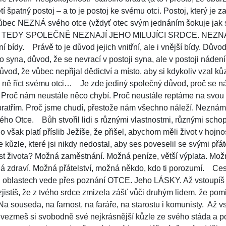
etí špatný postoj – a to je postoj ke svému otci. Postoj, který je z
vůbec NEZNÁ svého otce (vždyť otec svým jednáním šokuje jak sta
OBA TEDY SPOLEČNĚ NEZNAJÍ JEHO MILUJÍCI SRDCE. NEZN
ní bídy.
Právě to je důvod jejich vnitřní, ale i vnější bídy. Dů
yna, důvod, že se nevrací v postoji syna, ale v postoji nádení
ůvod, že vůbec nepřijal dědictví a místo, aby si kdykoliv vzal ků
 ně říct svému otci…
Je zde jediný společný důvod, proč se ná
i. Proč nám neustále něco chybí. Proč neustále reptáme na svou 
m bratřím. Proč jsme chudí, přestože nám všechno náleží. Nez
ého Otce.
Bůh stvořil lidi s různými vlastnostmi, různými sch
o však platí příslib Ježíše, že přišel, abychom měli život v hojno
e kůzle, které jsi nikdy nedostal, aby ses poveselil se svými přát
ost života? Možná zaměstnání. Možná peníze, větší výplata. Mož
 zdraví. Možná přátelství, možná někdo, kdo ti porozumí.
Ces
ch oblastech vede přes poznání OTCE. Jeho LÁSKY. Až vstoupíš
istíš, že z tvého srdce zmizela zášť vůči druhým lidem, že pomi
Na souseda, na farnost, na faráře, na starostu i komunisty.
Až vs
ezmeš si svobodně své nejkrásnější kůzle ze svého stáda a po