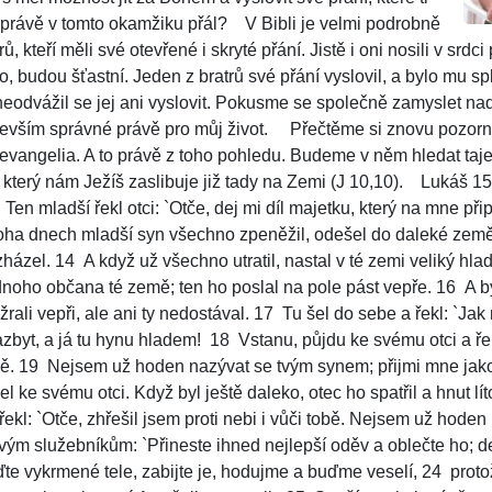
 právě v tomto okamžiku přál?
V Bibli je velmi podrobně
, kteří měli své otevřené i skryté přání. Jistě i oni nosili v srdc
o, budou šťastní. Jeden z bratrů své přání vyslovil, a bylo mu sp
 neodvážil se jej ani vyslovit. Pokusme se společně zamyslet na
devším správné právě pro můj život.
Přečtěme si znovu pozorn
evangelia. A to právě z toho pohledu. Budeme v něm hledat tajem
 který nám Ježíš zaslibuje již tady na Zemi (J 10,10).
Lukáš 15
Ten mladší řekl otci: `Otče, dej mi díl majetku, který na mne přip
ha dnech mladší syn všechno zpeněžil, odešel do daleké země
házel. 14 A když už všechno utratil, nastal v té zemi veliký hlad
dnoho občana té země; ten ho poslal na pole pást vepře. 16 A byl
žrali vepři, ale ani ty nedostával. 17 Tu šel do sebe a řekl: `J
byt, a já tu hynu hladem!
18 Vstanu, půjdu ke svému otci a ře
tobě. 19 Nejsem už hoden nazývat se tvým synem; přijmi mne ja
el ke svému otci. Když byl ještě daleko, otec ho spatřil a hnut lí
řekl: `Otče, zhřešil jsem proti nebi i vůči tobě. Nejsem už hode
svým služebníkům: `Přineste ihned nejlepší oděv a oblečte ho; d
te vykrmené tele, zabijte je, hodujme a buďme veselí, 24 proto