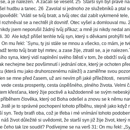
il se, a je nalezen.´ A začali se veselit. 25 Starší syn byl právě n
šel hudbu a tanec. 26 Zavolal si jednoho ze služebníků a ptal s
ěděl: `Vrátil se tvůj bratr, a tvůj otec dal zabít vykrmené tel
 rozhněval se a nechtěl jít dovnitř. Otec vyšel a domlouval mu.
a nikdy jsem neporušil žádný tvůj příkaz; a mně jsi nikdy nedal a
i. 30 Ale když přišel tenhle tvůj syn, který s děvkami prohýřil tv
1 On mu řekl: `Synu, ty jsi stále se mnou a všecko, co mám, je 
ž tento tvůj bratr byl mrtev, a zase žije, ztratil se, a je nalezen.
ho syna, který vidí naplnění svého štěstí v tom, že obdrží svůj d
tak nechejme bez povšimnutí i jednání otce, který je ochoten př
tku (která mu jako druhorozenému náleží) a zaměřme svou pozo
en se mne před časem, už ani nevím při jaké příležitosti,
nesmí
y vede cesta prosperity, cesta úspěšného, plného života. Velmi č
otem křesťana, který žije poctivě a každodenně se svým nebesk
 příběhem člověka, který od Boha odešel a znovu se k němu nav
istě je to správné pochopení tohoto příběhu, stejně jako když
adší syn. Tedy bratři oba, což je třeba i mé vnímání tohoto podoben
náš život důležité si uvědomit, že starší syn již žije život, který
dle čeho tak lze soudit? Podívejme se na verš 31: On mu řekl: „Sy