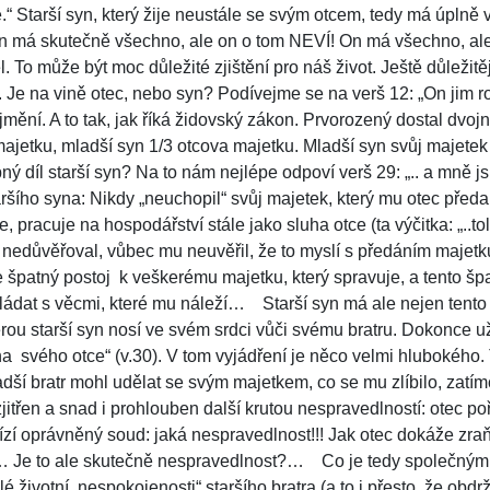
.“ Starší syn, který žije neustále se svým otcem, tedy má úplně
n má skutečně všechno, ale on o tom NEVÍ! On má všechno, ale
l. To může být moc důležité zjištění pro náš život. Ještě důležitěj
 Je na vině otec, nebo syn? Podívejme se na verš 12: „On jim ro
jmění. A to tak, jak říká židovský zákon. Prvorozený dostal dvojn
ajetku, mladší syn 1/3 otcova majetku. Mladší syn svůj majetek „
ný díl starší syn? Na to nám nejlépe odpoví verš 29: „.. a mně jsi
ršího syna: Nikdy „neuchopil“ svůj majetek, který mu otec předal 
e, pracuje na hospodářství stále jako sluha otce (ta výčitka: „..tol
nedůvěřoval, vůbec mu neuvěřil, že to myslí s předáním majetk
e špatný postoj
k veškerému majetku, který spravuje, a tento šp
ládat s věcmi, které mu náleží…
Starší syn má ale nejen tento
kterou starší syn nosí ve svém srdci vůči svému bratru. Dokonce 
na
svého otce“ (v.30). V tom vyjádření je něco velmi hlubokého.
dší bratr mohl udělat se svým majetkem, co se mu zlíbilo, zatím
e zjitřen a snad i prohlouben další krutou nespravedlností: otec p
zí oprávněný soud: jaká nespravedlnost!!! Jak otec dokáže zraň
 Je to ale skutečně nespravedlnost?…
Co je tedy společný
lé životní
nespokojenosti“ staršího bratra (a to i přesto, že obd