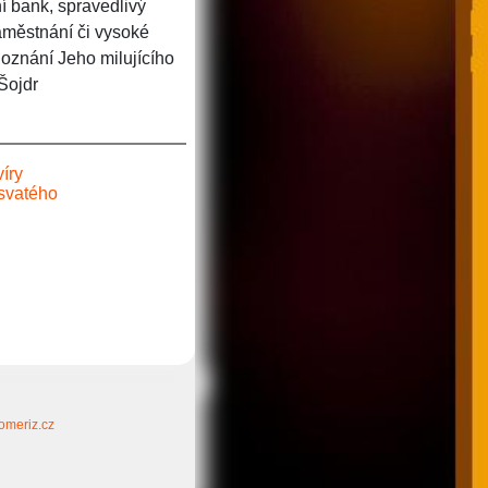
í bank, spravedlivý
zaměstnání či vysoké
znání Jeho milujícího
Šojdr
íry
svatého
omeriz.cz