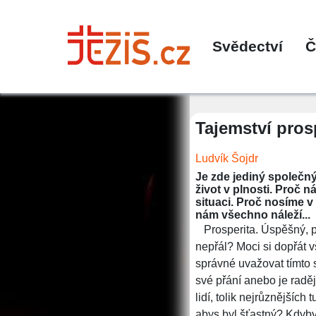
Svědectví
Č
Tajemství pros
Ludvík Šojdr
Je zde jediný společný
život v plnosti. Proč 
situaci. Proč nosíme v
nám všechno náleží...
Prosperita. Úspěšný, pl
nepřál? Moci si dopřát 
správné uvažovat tímto 
své přání anebo je raději
lidí, tolik nejrůznějších
abys byl šťastný? Kdybys