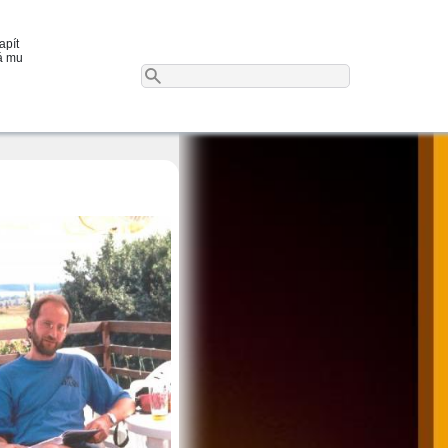
apít
já mu