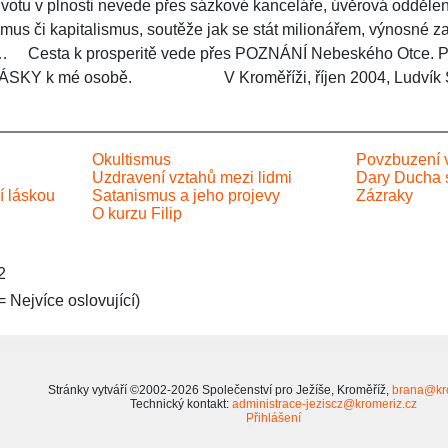
ivotu v plnosti nevede přes sázkové kanceláře, úvěrová oddělen
smus či kapitalismus, soutěže jak se stát milionářem, výnosné 
…
Cesta k prosperitě vede přes POZNÁNÍ Nebeského Otce. Po
ÁSKY k mé osobě.
V Kroměříži, říjen 2004, Ludvík 
Okultismus
Povzbuzení v
Uzdravení vztahů mezi lidmi
Dary Ducha 
í láskou
Satanismus a jeho projevy
Zázraky
O kurzu Filip
2
= Nejvíce oslovující)
Stránky vytváří ©2002-2026 Společenství pro Ježíše, Kroměříž,
brana@kr
Technický kontakt:
administrace-jeziscz@kromeriz.cz
Přihlášení