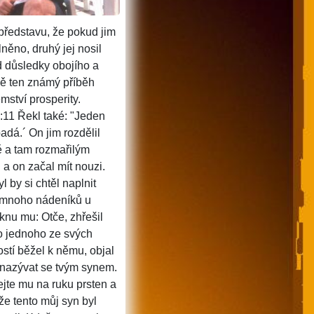
i představu, že pokud jim
lněno, druhý jej nosil
d důsledky obojího a
ě ten známý příběh
ství prosperity.
:11 Řekl také: "Jeden
adá.´ On jim rozdělil
 a tam rozmařilým
 a on začal mít nouzi.
 by si chtěl naplnit
ak mnoho nádeníků u
knu mu: Otče, zhřešil
ko jednoho ze svých
tostí běžel k němu, objal
n nazývat se tvým synem.
ejte mu na ruku prsten a
že tento můj syn byl