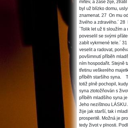
mrtev, a zase žije, ztrat
byl už blízko domu, usly
znamenat. 27 On mu odpov
živého a zdravého.´ 28 I
`Tolik let už ti sloužím 
poveselil se svými přátel
zabít vykrmené tele.´ 3
veselit a radovat, poněvad
povšimnutí příběh mladší
ním hospodařit. Stejně 
třetinu veškerého maje
příběh staršího syna.
T
totiž plně pochopil, kud
syna ztotožňován s živ
příběh mladšího syna je
Jeho nezištnou LÁSKU. J
žije jak starší, tak i ml
prosperitě. Možná je pro 
tedy život v plnosti. Po