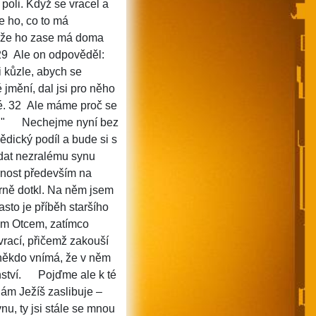
a poli. Když se vracel a
e ho, co to má
e, že ho zase má doma
 29 Ale on odpověděl:
ni kůzle, abych se
é jmění, dal jsi pro něho
tvé. 32 Ale máme proč se
´"
Nechejme nyní bez
ědický podíl a bude si s
edat nezralému synu
rnost především na
rně dotkl. Na něm jsem
asto je příběh staršího
ým Otcem, zatímco
rací, přičemž zakouší
 někdo vnímá, že v něm
ství.
Pojďme ale k té
 nám Ježíš zaslibuje –
nu, ty jsi stále se mnou