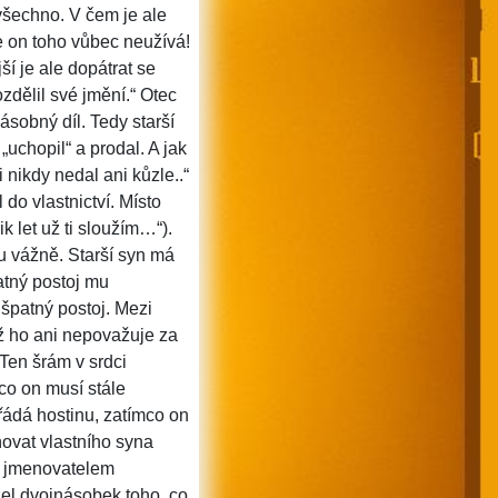
 všechno. V čem je ale
 on toho vůbec neužívá!
ší je ale dopátrat se
zdělil své jmění.“ Otec
ásobný díl. Tedy starší
uchopil“ a prodal. A jak
 nikdy nedal ani kůzle..“
do vlastnictví. Místo
ik let už ti sloužím…“).
u vážně. Starší syn má
atný postoj mu
 špatný postoj. Mezi
už ho ani nepovažuje za
 Ten šrám v srdci
co on musí stále
ořádá hostinu, zatímco on
ovat vlastního syna
m jmenovatelem
ržel dvojnásobek toho, co