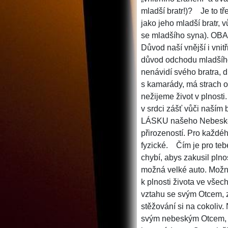
mladší bratr!)?
Je to tř
jako jeho mladší bratr, 
se mladšího syna). 
Důvod naší vnější i vnitř
důvod odchodu mladšího s
nenávidí svého bratra, d
s kamarády, má strach o
nežijeme život v plnost
v srdci zášť vůči naší
LÁSKU našeho Nebesk
přirozeností. Pro každéh
fyzické.
Čím je pro teb
chybí, abys zakusil pln
možná velké auto. Možná
k plnosti života ve vše
vztahu se svým Otcem, zj
stěžování si na cokoliv. 
svým nebeským Otcem, v