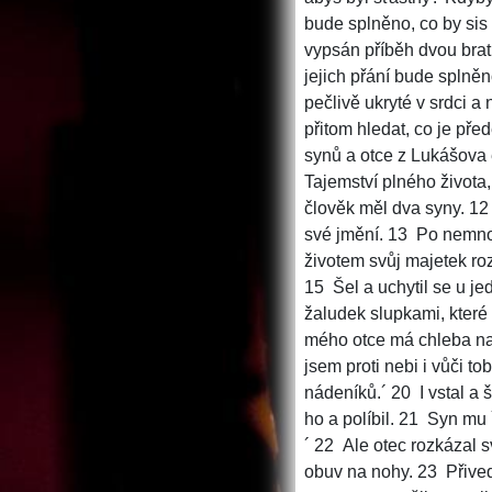
bude splněno, co by sis
vypsán příběh dvou bratrů
jejich přání bude splněn
pečlivě ukryté v srdci a
přitom hledat, co je pře
synů a otce z Lukášova 
Tajemství plného života,
člověk měl dva syny. 12 
své jmění. 13 Po nemno
životem svůj majetek roz
15 Šel a uchytil se u je
žaludek slupkami, které 
mého otce má chleba naz
jsem proti nebi i vůči 
nádeníků.´ 20 I vstal a š
ho a políbil. 21 Syn mu 
´ 22 Ale otec rozkázal 
obuv na nohy. 23 Přiveď