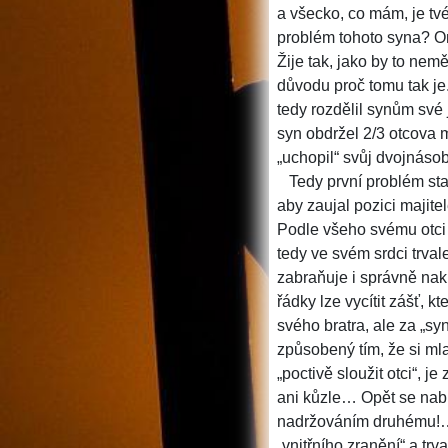
a všecko, co mám, je tvé
problém tohoto syna? O
Žije tak, jako by to nemě
důvodu proč tomu tak je.
tedy rozdělil synům své 
syn obdržel 2/3 otcova m
„uchopil“ svůj dvojnásob
Tedy první problém sta
aby zaujal pozici majitel
Podle všeho svému otci 
tedy ve svém srdci trval
zabraňuje i správně nak
řádky lze vycítit zášť, 
svého bratra, ale za „sy
způsobený tím, že si mla
„poctivě sloužit otci“, j
ani kůzle… Opět se nabí
nadržováním druhému!…
„vnitřního zranění“ a trva