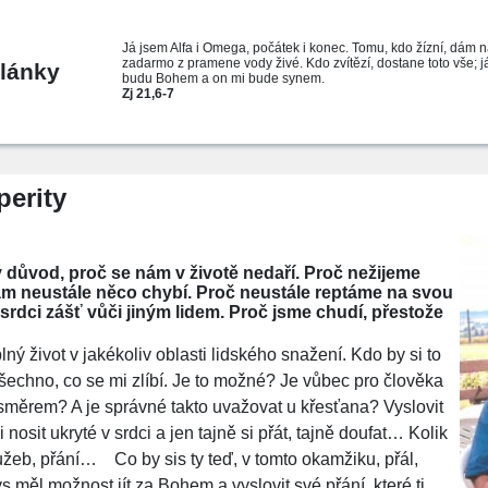
Já jsem Alfa i Omega, počátek i konec. Tomu, kdo žízní, dám n
zadarmo z pramene vody živé. Kdo zvítězí, dostane toto vše; 
lánky
budu Bohem a on mi bude synem.
Zj 21,6-7
perity
 důvod, proč se nám v životě nedaří. Proč nežijeme
nám neustále něco chybí. Proč neustále reptáme na svou
 srdci zášť vůči jiným lidem. Proč jsme chudí, přestože
ný život v jakékoliv oblasti lidského snažení. Kdo by si to
všechno, co se mi zlíbí. Je to možné? Je vůbec pro člověka
směrem? A je správné takto uvažovat u křesťana? Vyslovit
 nosit ukryté v srdci a jen tajně si přát, tajně doufat… Kolik
 tužeb, přání…
Co by sis ty teď, v tomto okamžiku, přál,
 měl možnost jít za Bohem a vyslovit své přání, které ti