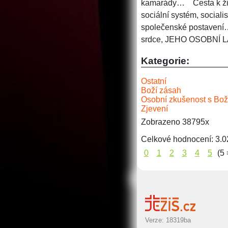
kamarády…
Cesta k ž
sociální systém, sociali
společenské postavení
srdce, JEHO OSOBNÍ L
Kategorie:
Ostatní
Boží zásah
Osobní zkušenost s Bož
Zjevení
Zobrazeno 38795x
Celkové hodnocení:
3.0
0
1
2
3
4
5
(5 
Verze: 18319ba