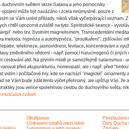
 s duchovním světem skrze Satana a jeho pomocníky -
 spojení může být navázáno i zcela neúmyslně, pouze z
ím se Vám uvést příklady, nikoli však vyčerpávající seznam. Z p
ych chtěl upozornit zvláště na tyto: Spiritistické seance - vyvolá
energií" nebo tzv. životním magnetismem, Transcedentální medita
va metoda, hypnóza a autohypnóza, "proutkaření", zjišťování in
elepatie, telekineze, jasnovidnost, levitace, koncentrování a využí
 stavy změněného vědomí - např. pomocí halucinogenů či jiných
rální cestování atd. Na prvním místě je samozřejmě satanismus - u
 varovat před akupunkturou, homeopatií, ale i např. před "tvrdo
 vidím i počítačové hry, kde se nachází "magické" ornamenty a 
e Vám bude zdát tento výčet přehnaný, ale ujišťuji Vás, že a
raktiky jsou velice spolehlivou cestou do duchovního světa, nik
.musculus.cz/buh
Okultismus
Povzbuzení v
Uzdravení vztahů mezi lidmi
Dary Ducha 
í láskou
Satanismus a jeho projevy
Zázraky