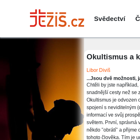
Svědectví
Č
Okultismus a k
Libor Diviš
...Jsou dvě možnosti, 
Chtěli by jste například
snadnější cesty než se z
Okultismus je odvozen od
spojení s neviditelným 
informací ve svůj prosp
světem. První, správná v
někdo "obrátí" a přijme 
tohoto člověka. Tím je