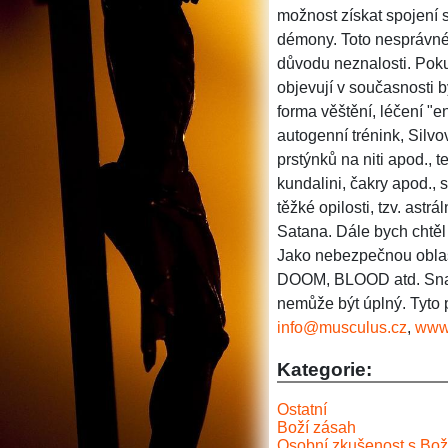
možnost získat spojení
démony. Toto nesprávné
důvodu neznalosti. Pokus
objevují v současnosti b
forma věštění, léčení "
autogenní trénink, Silvo
prstýnků na niti apod., t
kundalini, čakry apod.,
těžké opilosti, tzv. ast
Satana. Dále bych chtěl
Jako nebezpečnou oblast
DOOM, BLOOD atd. Snad s
nemůže být úplný. Tyto p
info@musculus.cz
,
www
Kategorie:
Ostatní
Boží zásah
Osobní zkušenost s Bož