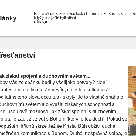
Bůh však prokazuje svou lásku k nám tím, že Kristus za nás z
lánky
když jsme ještě byli hříšní.
Řím 5,8
řesťanství
jak získat spojení s duchovním světem...
, aby Vás ze spánku budily všelijaké potvory? Není
aplést do okultismu. Že nevíte, co je to okultismus?
 latinského slova occultus - skrytý. Je to vlastně snaha o
(duchovním) světem a o využití získaných schopností a
ěch. Jsou dvě možnosti, jak získat spojení s duchovním
olba, je začít žít život s Bohem (který je též duch). Pokud se
odpuštění hříchů skrze Ježíše Krista, Bůh obživí ducha
 umožněna komunikace s Bohem. Druhá, nesprávná volba, je