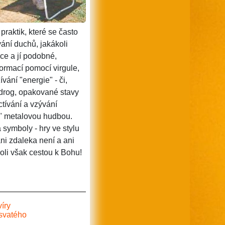
raktik, které se často
vání duchů, jakákoli
ce a jí podobné,
formací pomocí virgule,
vání "energie" - či,
 drog, opakované stavy
ctívání a vzývání
u" metalovou hudbou.
symboly - hry ve stylu
ni zdaleka není a ani
oli však cestou k Bohu!
íry
svatého