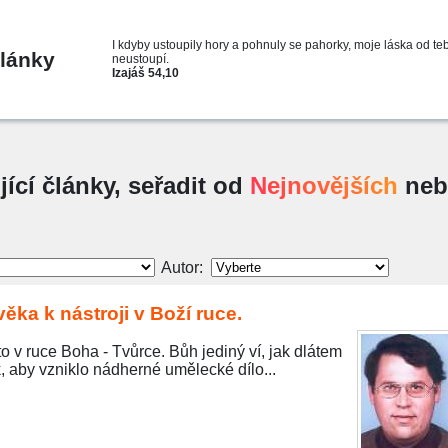
I kdyby ustoupily hory a pohnuly se pahorky, moje láska od te
lánky
neustoupí.
Izajáš 54,10
jící články, seřadit od
Nejnovějších
neb
Autor:
ěka k nástroji v Boží ruce.
to v ruce Boha - Tvůrce. Bůh jediný ví, jak dlátem
 aby vzniklo nádherné umělecké dílo...