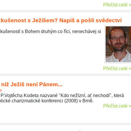
Přečíst celé 
zkušenost s Ježíšem? Napiš a pošli svědectví
kušeností s Bohem druhým co říci, nenechávej si
Přečíst celé 
 níž Ježíš není Pánem...
e
 P.Vojtěcha Kodeta nazvané "Kdo nežízní, ať nechodí", která
olické charizmatické konferenci (2008) v Brně.
Přečíst celé 