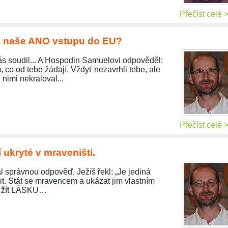
Přečíst celé 
a naše ANO vstupu do EU?
nás soudil... A Hospodin Samuelovi odpověděl:
 co od tebe žádají. Vždyť nezavrhli tebe, ale
nimi nekraloval...
Přečíst celé 
 ukryté v mraveništi.
l správnou odpověď, Ježíš řekl: „Je jediná
it. Stát se mravencem a ukázat jim vlastním
á žít LÁSKU…