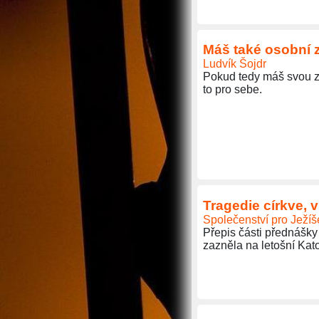
Máš také osobní 
Ludvík Šojdr
Pokud tedy máš svou z
to pro sebe.
Tragedie církve, v
Společenství pro Ježíš
Přepis části přednášky
zazněla na letošní Kat