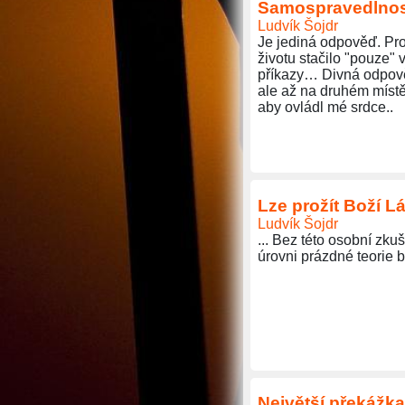
Samospravedlnost 
Ludvík Šojdr
Je jediná odpověď. Pro
životu stačilo "pouze" 
příkazy… Divná odpově
ale až na druhém místě
aby ovládl mé srdce..
Lze prožít Boží L
Ludvík Šojdr
... Bez této osobní zk
úrovni prázdné teorie be
Největší překážka