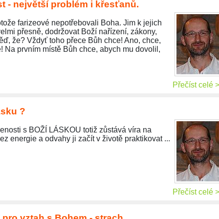
- největší problém i křesťanů.
tože farizeové nepotřebovali Boha. Jim k jejich
velmi přesně, dodržovat Boží nařízení, zákony,
ď, že? Vždyť toho přece Bůh chce! Ano, chce,
! Na prvním místě Bůh chce, abych mu dovolil,
Přečíst celé 
ásku ?
ušenosti s BOŽÍ LÁSKOU totiž zůstává víra na
z energie a odvahy ji začít v životě praktikovat ...
Přečíst celé 
 pro vztah s Bohem - strach