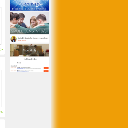
>>
>>