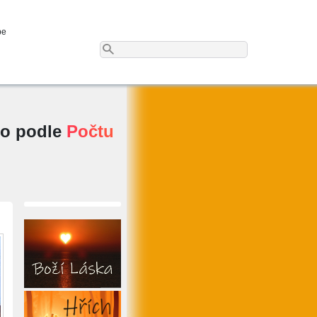
be
o podle
Počtu