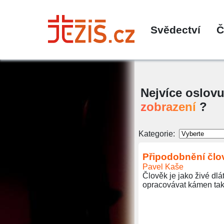
Svědectví
Č
Nejvíce oslovu
zobrazení
?
Kategorie:
Připodobnění člov
Pavel Kaše
Člověk je jako živé dlá
opracovávat kámen tak,