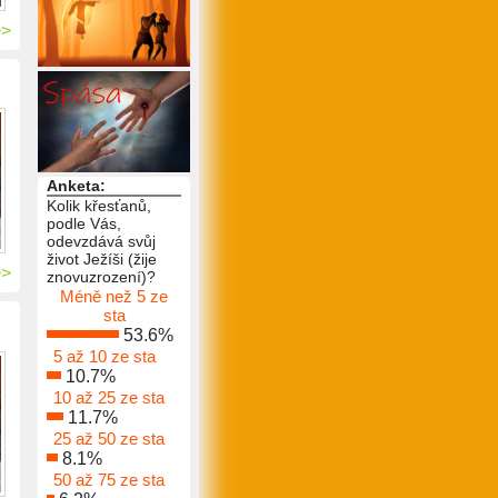
>>
Anketa:
Kolik křesťanů,
podle Vás,
odevzdává svůj
život Ježíši (žije
>>
znovuzrození)?
Méně než 5 ze
sta
53.6%
5 až 10 ze sta
10.7%
10 až 25 ze sta
11.7%
25 až 50 ze sta
8.1%
50 až 75 ze sta