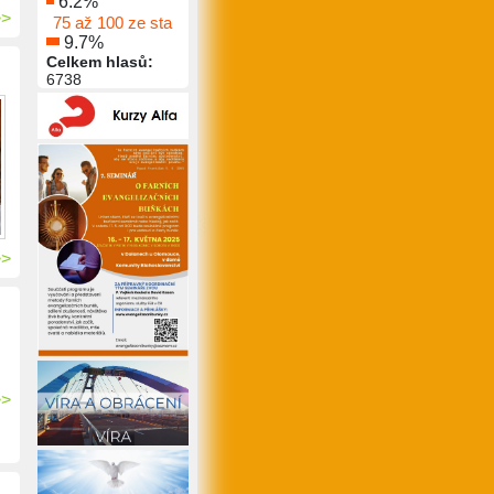
6.2%
>>
75 až 100 ze sta
9.7%
Celkem hlasů:
6738
>>
>>