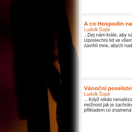
A co Hospodin n
Ludvík Šojdr
...Dej nám krále, aby 
Uposlechni lid ve všem,
zavrhli mne, abych nad 
Vánoční poselství
Ludvík Šojdr
... Když nikdo nenaléza
možnost jak je zachrán
příkladem co znamen